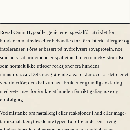
Royal Canin Hypoallergenic er et spesialfôr utviklet for
hunder som utredes eller behandles for fôrrelaterte allergier og
intoleranser. Fôret er basert på hydrolysert soyaprotein, noe
som betyr at proteinene er spaltet ned til en molekylstørrelse
som normalt ikke utløser reaksjoner fra hundens
immunforsvar. Det er avgjørende å være klar over at dette er et
veterinærfôr; det skal kun tas i bruk etter grundig avklaring
med veterinær for å sikre at hunden får riktig diagnose og
oppfølging.
Ved mistanke om matallergi eller reaksjoner i hud eller mage-
tarmkanal, benyttes denne typen fôr ofte under en streng
eliminasjonsdiett eller som permanent kosthold dersom