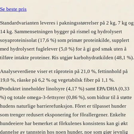
Se beste pris
Standardvarianten leveres i pakningsstørrelser på 2 kg, 7 kg og
14 kg. Sammensetningen bygger på rismel og hydrolysert
soyaproteinisolat (17,6 %) som primær proteinkilde, supplert
med hydrolysert fuglelever (5,0 %) for å gi god smak uten å
tilføre intakte proteiner. Ris utgjør karbohydratkilden (48,1 %).
Analyseverdiene viser et råprotein på 21,0 %, fettinnhold på
19,0 %, råaske på 6,2 % og vegetabilsk fiber på 1,1 %.
Produktet inneholder linolsyre (4,17 %) samt EPA/DHA (0,33
%) og totale omega-3-fettsyrer (0,86 %), som bidrar til å støtte
hudens naturlige barrierefunksjon. Fôret er tilpasset hunder
som trenger redusert eksponering for fôrallergener. Enkelte
hundeeiere har bemerket at fôrkulenes konsistens kan gi økt
dannelse av tannstein hos noen hunder, noe som gjør jevnlig