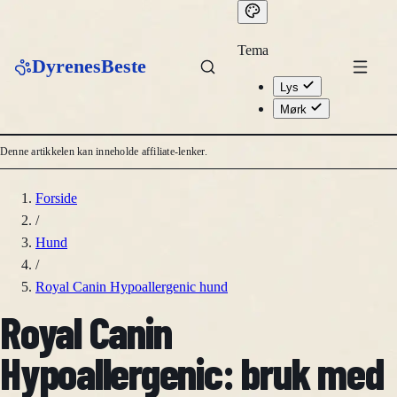
Tema
DyrenesBeste
Lys
Mørk
Denne artikkelen kan inneholde affiliate-lenker.
Forside
/
Hund
/
Royal Canin Hypoallergenic hund
Royal Canin
Hypoallergenic: bruk med