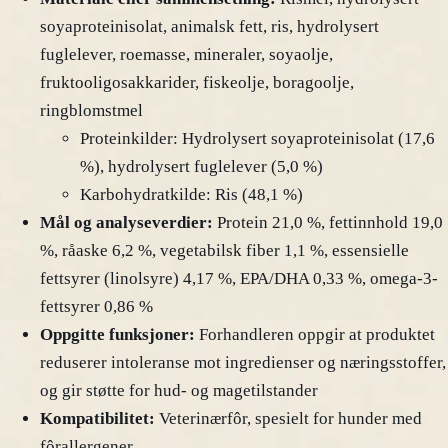
soyaproteinisolat, animalsk fett, ris, hydrolysert
fuglelever, roemasse, mineraler, soyaolje,
fruktooligosakkarider, fiskeolje, boragoolje,
ringblomstmel
Proteinkilder: Hydrolysert soyaproteinisolat (17,6
%), hydrolysert fuglelever (5,0 %)
Karbohydratkilde: Ris (48,1 %)
Mål og analyseverdier:
Protein 21,0 %, fettinnhold 19,0
%, råaske 6,2 %, vegetabilsk fiber 1,1 %, essensielle
fettsyrer (linolsyre) 4,17 %, EPA/DHA 0,33 %, omega-3-
fettsyrer 0,86 %
Oppgitte funksjoner:
Forhandleren oppgir at produktet
reduserer intoleranse mot ingredienser og næringsstoffer,
og gir støtte for hud- og magetilstander
Kompatibilitet:
Veterinærfôr, spesielt for hunder med
fôrallergener