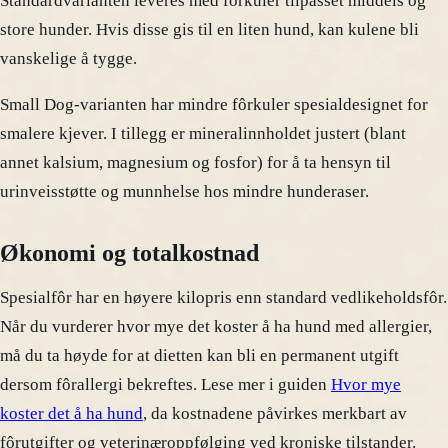
Standardvarianten leveres med fôrkuler tilpasset middels og
store hunder. Hvis disse gis til en liten hund, kan kulene bli
vanskelige å tygge.
Small Dog-varianten har mindre fôrkuler spesialdesignet for
smalere kjever. I tillegg er mineralinnholdet justert (blant
annet kalsium, magnesium og fosfor) for å ta hensyn til
urinveisstøtte og munnhelse hos mindre hunderaser.
Økonomi og totalkostnad
Spesialfôr har en høyere kilopris enn standard vedlikeholdsfôr.
Når du vurderer hvor mye det koster å ha hund med allergier,
må du ta høyde for at dietten kan bli en permanent utgift
dersom fôrallergi bekreftes. Lese mer i guiden
Hvor mye
koster det å ha hund
, da kostnadene påvirkes merkbart av
fôrutgifter og veterinæroppfølging ved kroniske tilstander.