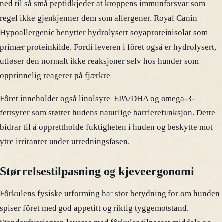
ned til så små peptidkjeder at kroppens immunforsvar som
regel ikke gjenkjenner dem som allergener. Royal Canin
Hypoallergenic benytter hydrolysert soyaproteinisolat som
primær proteinkilde. Fordi leveren i fôret også er hydrolysert,
utløser den normalt ikke reaksjoner selv hos hunder som
opprinnelig reagerer på fjærkre.
Fôret inneholder også linolsyre, EPA/DHA og omega-3-
fettsyrer som støtter hudens naturlige barrierefunksjon. Dette
bidrar til å opprettholde fuktigheten i huden og beskytte mot
ytre irritanter under utredningsfasen.
Størrelsestilpasning og kjeveergonomi
Fôrkulens fysiske utforming har stor betydning for om hunden
spiser fôret med god appetitt og riktig tyggemotstand.