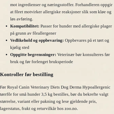
mot ingredienser og næringsstoffer. Forhandleren oppgir
at fôret motvirker allergiske reaksjoner slik som kløe og
løs avføring.
Kompatibilitet:
Passer for hunder med allergiske plager
på grunn av fôrallergener
Vedlikehold og oppbevaring:
Oppbevares på et tørt og
kjølig sted
Oppgitte begrensninger:
Veterinær bør konsulteres før
bruk og før forlenget bruksperiode
Kontroller før bestilling
Før Royal Canin Veterinary Diets Dog Derma Hypoallergenic
tørrfôr for små hunder 3,5 kg bestilles, bør du bekrefte valgt
størrelse, variant eller pakning og lese gjeldende pris,
lagerstatus, frakt og returvilkår hos zoo.no.