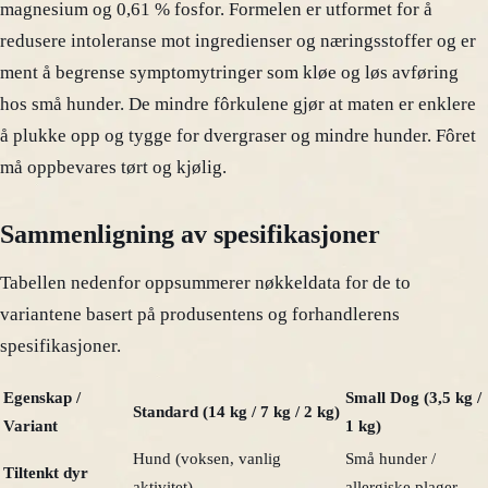
magnesium og 0,61 % fosfor. Formelen er utformet for å
redusere intoleranse mot ingredienser og næringsstoffer og er
ment å begrense symptomytringer som kløe og løs avføring
hos små hunder. De mindre fôrkulene gjør at maten er enklere
å plukke opp og tygge for dvergraser og mindre hunder. Fôret
må oppbevares tørt og kjølig.
Sammenligning av spesifikasjoner
Tabellen nedenfor oppsummerer nøkkeldata for de to
variantene basert på produsentens og forhandlerens
spesifikasjoner.
Egenskap /
Small Dog (3,5 kg /
Standard (14 kg / 7 kg / 2 kg)
Variant
1 kg)
Hund (voksen, vanlig
Små hunder /
Tiltenkt dyr
aktivitet)
allergiske plager