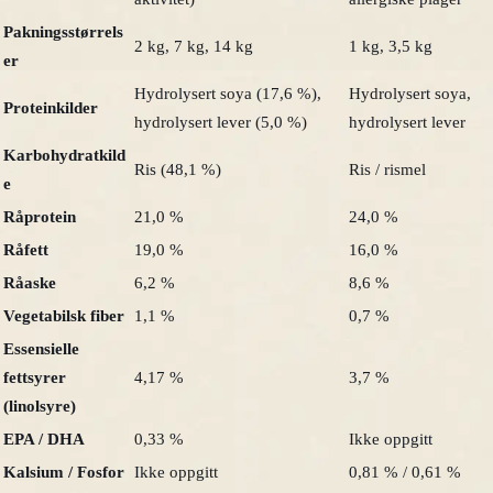
Pakningsstørrels
2 kg, 7 kg, 14 kg
1 kg, 3,5 kg
er
Hydrolysert soya (17,6 %),
Hydrolysert soya,
Proteinkilder
hydrolysert lever (5,0 %)
hydrolysert lever
Karbohydratkild
Ris (48,1 %)
Ris / rismel
e
Råprotein
21,0 %
24,0 %
Råfett
19,0 %
16,0 %
Råaske
6,2 %
8,6 %
Vegetabilsk fiber
1,1 %
0,7 %
Essensielle
fettsyrer
4,17 %
3,7 %
(linolsyre)
EPA / DHA
0,33 %
Ikke oppgitt
Kalsium / Fosfor
Ikke oppgitt
0,81 % / 0,61 %