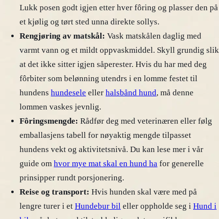
Lukk posen godt igjen etter hver fôring og plasser den på
et kjølig og tørt sted unna direkte sollys.
Rengjøring av matskål:
Vask matskålen daglig med
varmt vann og et mildt oppvaskmiddel. Skyll grundig slik
at det ikke sitter igjen såperester. Hvis du har med deg
fôrbiter som belønning utendrs i en lomme festet til
hundens
hundesele
eller
halsbånd hund
, må denne
lommen vaskes jevnlig.
Fôringsmengde:
Rådfør deg med veterinæren eller følg
emballasjens tabell for nøyaktig mengde tilpasset
hundens vekt og aktivitetsnivå. Du kan lese mer i vår
guide om
hvor mye mat skal en hund ha
for generelle
prinsipper rundt porsjonering.
Reise og transport:
Hvis hunden skal være med på
lengre turer i et
Hundebur bil
eller oppholde seg i
Hund i