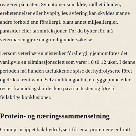
reagerer på maten. Symptomer som kløe, rødhet i huden,
ørebetennelser eller hyppig, løs avføring kan skyldes mange
andre forhold enn fôrallergi, blant annet miljøallergier,
parasitter eller tarminfeksjoner. Før du bytter fôr, må
veterinæren gjøre en grundig undersøkelse.
Dersom veterinæren mistenker fôrallergi, gjennomføres det
vanligvis en eliminasjonsdiett som varer i 8 til 12 uker. I denne
perioden må hunden utelukkende spise det hydrolyserte fôret
og drikke rent vann. Selv en liten godbit, en tyggepinne eller
rester fra middagsbordet kan påvirke testen og føre til
feilaktige konklusjoner.
Protein- og næringssammensetning
Grunnprinsippet bak hydrolysert fôr er at proteinene er brutt