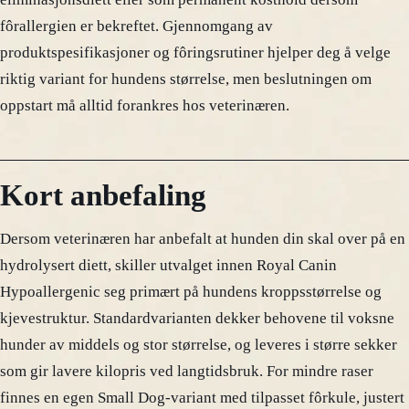
fôrallergien er bekreftet. Gjennomgang av
produktspesifikasjoner og fôringsrutiner hjelper deg å velge
riktig variant for hundens størrelse, men beslutningen om
oppstart må alltid forankres hos veterinæren.
Kort anbefaling
Dersom veterinæren har anbefalt at hunden din skal over på en
hydrolysert diett, skiller utvalget innen Royal Canin
Hypoallergenic seg primært på hundens kroppsstørrelse og
kjevestruktur. Standardvarianten dekker behovene til voksne
hunder av middels og stor størrelse, og leveres i større sekker
som gir lavere kilopris ved langtidsbruk. For mindre raser
finnes en egen Small Dog-variant med tilpasset fôrkule, justert