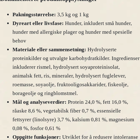
Pakningsstørrelse:
3,5 kg og 1 kg
Dyreart eller livsfase:
Hunder, inkludert små hunder,
hunder med allergiske plager og hunder med spesielle
behov
Materiale eller sammensetning:
Hydrolyserte
proteinkilder og utvalgte karbohydratkilder. Ingredienser
inkluderer rismel, hydrolysert soyaproteinisolat,
animalsk fett, ris, mineraler, hydrolysert fuglelever,
roemasse, soyaolje, fruktooligosakkarider, fiskeolje,
borageolje og ringblomstmel.
Mål og analyseverdier:
Protein 24,0 %, fett 16,0 %,
råaske 8,6 %, vegetabilsk fiber 0,7 %, essensielle
fettsyrer (linolsyre) 3,7 %, kalsium 0,81 %, magnesium
0,08 %, fosfor 0,61 %
Oppgitte funksjoner:
Utviklet for å redusere intoleranse