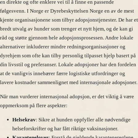
en direkte og ofte enklere vei til å finne en passende
følgesvenn. I Norge er Dyrebeskyttelsen Norge en av de mest
kjente organisasjonene som tilbyr adopsjonstjenester. De har et
bredt utvalg av hunder som trenger et nytt hjem, og de kan gi
råd og støtte gjennom hele adopsjonsprosessen. Andre lokale
alternativer inkluderer mindre redningsorganisasjoner og
dyrehjem som ofte kan tilby personlig tilpasset hjelp basert på
din livsstil og preferanser. Lokale adopsjoner har den fordelen
at de vanligvis innebærer færre logistiske utfordringer og
lavere kostnader sammenlignet med internasjonale adopsjoner.
Når man vurderer internasjonal adopsjon, er det viktig å være
oppmerksom på flere aspekter:
Helsekrav
: Sikre at hunden oppfyller alle nødvendige
helseforskrifter og har fått riktige vaksinasjoner.
Karantenelover
: Forstå de gjeldende karantenereglene