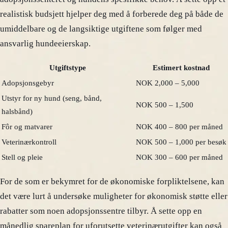
realistisk budsjett hjelper deg med å forberede deg på både de
umiddelbare og de langsiktige utgiftene som følger med
ansvarlig hundeeierskap.
Utgiftstype
Estimert kostnad
Adopsjonsgebyr
NOK 2,000 – 5,000
Utstyr for ny hund (seng, bånd,
NOK 500 – 1,500
halsbånd)
Fôr og matvarer
NOK 400 – 800 per måned
Veterinærkontroll
NOK 500 – 1,000 per besøk
Stell og pleie
NOK 300 – 600 per måned
For de som er bekymret for de økonomiske forpliktelsene, kan
det være lurt å undersøke muligheter for økonomisk støtte eller
rabatter som noen adopsjonssentre tilbyr. Å sette opp en
månedlig spareplan for uforutsette veterinærutgifter kan også