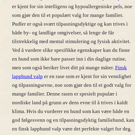
er kjent for sin intelligens og hypoallergeniske pels, noe
som gjør den til et populært valg for mange familier.
Pudler er også svært tilpasningsdyktige og kan trives i
både by- og landlige omgivelser, så lenge de får
tilstrekkelig med mental stimulering og fysisk aktivitet.
Ved å vurdere slike spesifikke egenskaper kan du finne
en hund som ikke bare passer inn i din daglige rutine,
men som også beriker livet ditt på mange måter.
Finsk
lapphund valp
er en rase som er kjent for sin vennlighet
og tilpasningsevne, noe som gjør den til et godt valg for
mange familier. Denne rasen er spesielt populær i
nordiske land på grunn av dens evne til å trives i kaldt
klima. Hvis du vurderer en hund som kan være både en
god følgesvenn og en tilpasningsdyktig familiehund, kan
en finsk lapphund valp være det perfekte valget for deg.