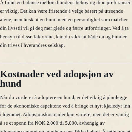
Å finne en balanse mellom hundens behov og dine preferanser
er viktig. Det kan være fristende å velge basert på utseende
alene, men husk at en hund med en personlighet som matcher
din livsstil vil gi deg mer glede og færre utfordringer. Ved å ta
hensyn til disse faktorene, kan du sikre at både du og hunden
din trives i hverandres selskap.
Kostnader ved adopsjon av
hund
Når du vurderer å adoptere en hund, er det viktig å planlegge
for de økonomiske aspektene ved å bringe et nytt kjæledyr inn
i hjemmet. Adopsjonskostnader kan variere, men det er vanlig
å se et spenn fra NOK 2,000 til 5,000, avhengig av
adopsjonssenteret og hundens spesifikke behov. Å sette opp et