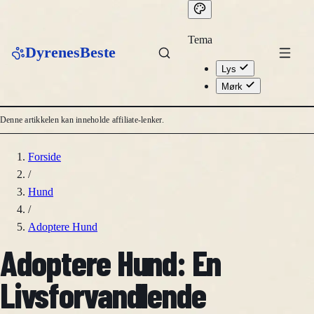
Tema
DyrenesBeste
Lys
Mørk
Denne artikkelen kan inneholde affiliate-lenker.
Forside
/
Hund
/
Adoptere Hund
Adoptere Hund: En
Livsforvandlende