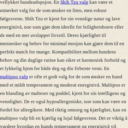
vellykket hundeadopsjon. En
Shih Tzu valp
kan være et
utmerket valg for de som ønsker en liten, men robust
følgesvenn. Shih Tzu er kjent for sin vennlige natur og lave
energinivå, noe som gjør dem ideelle for leilighetsboere eller
de med en mer avslappet livsstil. Deres kjærlighet til
mennesker og behov for minimal mosjon kan gjøre dem til en
perfekt match for mange. Kompatibilitet mellom hundens
behov og din daglige rutine kan sikre et harmonisk forhold og
et lykkelig hjem for både deg og din firbente venn. En
maltipoo valp
er ofte et godt valg for de som ønsker en hund
med et mildt temperament og moderat energinivå. Maltipoo er
en blanding av malteser og puddel, kjent for sin intelligens og
vennlighet. De er også hypoallergeniske, noe som kan være en
fordel for allergikere. Med riktig omsorg og kjærlighet, kan en
maltipoo valp bli en kjærlig og lojal følgesvenn. Det er viktig å
vurdere hvordan en hunds temperament og energinivå vil