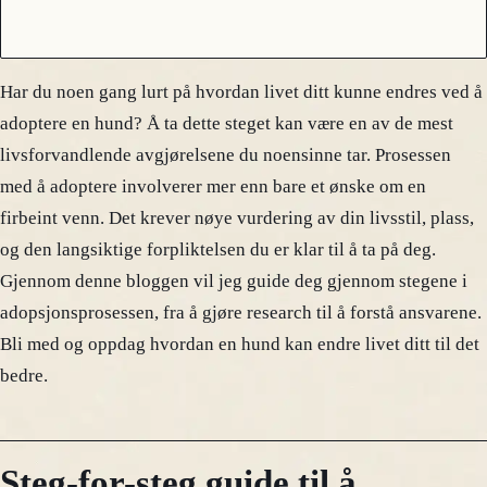
Har du noen gang lurt på hvordan livet ditt kunne endres ved å
adoptere en hund? Å ta dette steget kan være en av de mest
livsforvandlende avgjørelsene du noensinne tar. Prosessen
med å adoptere involverer mer enn bare et ønske om en
firbeint venn. Det krever nøye vurdering av din livsstil, plass,
og den langsiktige forpliktelsen du er klar til å ta på deg.
Gjennom denne bloggen vil jeg guide deg gjennom stegene i
adopsjonsprosessen, fra å gjøre research til å forstå ansvarene.
Bli med og oppdag hvordan en hund kan endre livet ditt til det
bedre.
Steg-for-steg guide til å