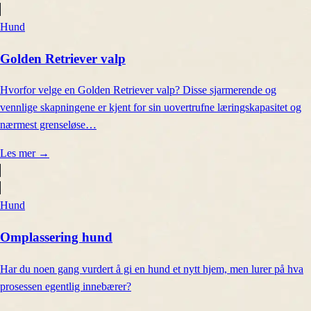
Hund
Golden Retriever valp
Hvorfor velge en Golden Retriever valp? Disse sjarmerende og
vennlige skapningene er kjent for sin uovertrufne læringskapasitet og
nærmest grenseløse…
Les mer
→
Hund
Omplassering hund
Har du noen gang vurdert å gi en hund et nytt hjem, men lurer på hva
prosessen egentlig innebærer?