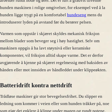
arbeider rundt hode og ører. Det er lurt å gradvis tilvenne
hunden maskinen i rolige omgivelser, for eksempel ved å la
hunden ligge trygt på en komfortabel
hundeseng
mens du
introduserer lyden på avstand før du berører pelsen.
Varmen som oppstår i skjæret skyldes mekanisk friksjon
mellom blader som beveger seg i høy hastighet. Selv om
maskinen oppgis å ha lavt støynivå eller keramiske
komponenter, vil friksjon alltid skape varme. Det er derfor
avgjørende å kjenne på skjæret regelmessig med baksiden av
hånden eller mot innsiden av håndleddet under klippeøkten.
Batteridrift kontra nettdrift
Trådløse maskiner gir stor bevegelsesfrihet. Du slipper en
ledning som kommer i veien eller som hunden tråkker på, noe
som gjør det enklere å klippe under magen og rundt potene.