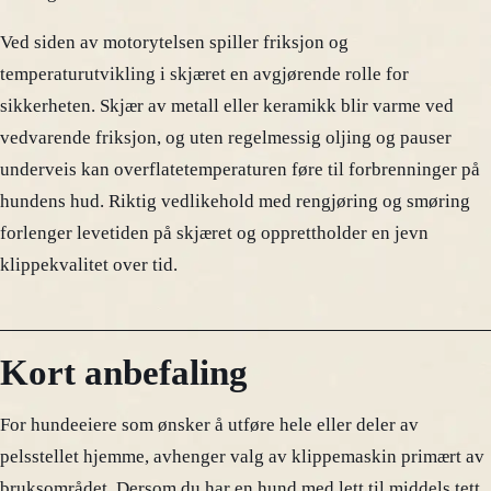
Ved siden av motorytelsen spiller friksjon og
temperaturutvikling i skjæret en avgjørende rolle for
sikkerheten. Skjær av metall eller keramikk blir varme ved
vedvarende friksjon, og uten regelmessig oljing og pauser
underveis kan overflatetemperaturen føre til forbrenninger på
hundens hud. Riktig vedlikehold med rengjøring og smøring
forlenger levetiden på skjæret og opprettholder en jevn
klippekvalitet over tid.
Kort anbefaling
For hundeeiere som ønsker å utføre hele eller deler av
pelsstellet hjemme, avhenger valg av klippemaskin primært av
bruksområdet. Dersom du har en hund med lett til middels tett