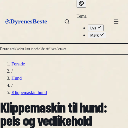
Tema
DyrenesBeste
Lys
Mørk
Denne artikkelen kan inneholde affiliate-lenker.
Forside
/
Hund
/
Klippemaskin hund
Klippemaskin til hund:
pels og vedlikehold