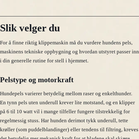
Slik velger du
For å finne riktig klippemaskin må du vurdere hundens pels,
maskinens tekniske oppbygning og hvordan utstyret passer inn
i din generelle rutine for stell i hjemmet.
Pelstype og motorkraft
Hundepels varierer betydelig mellom raser og enkelthunder.
En tynn pels uten underull krever lite motstand, og en klipper
på 6 til 10 watt vil i mange tilfeller fungere tilstrekkelig for
regelmessig stuss. Har hunden derimot tykk underull, tette
krøller (som puddelblandinger) eller tendens til filtring, kreves
det betydelig mer mekanisk kraft for at bladene skal skjære