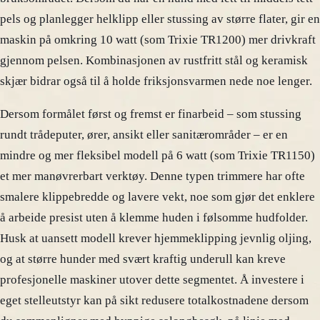
pels og planlegger helklipp eller stussing av større flater, gir en
maskin på omkring 10 watt (som Trixie TR1200) mer drivkraft
gjennom pelsen. Kombinasjonen av rustfritt stål og keramisk
skjær bidrar også til å holde friksjonsvarmen nede noe lenger.
Dersom formålet først og fremst er finarbeid – som stussing
rundt trådeputer, ører, ansikt eller sanitærområder – er en
mindre og mer fleksibel modell på 6 watt (som Trixie TR1150)
et mer manøvrerbart verktøy. Denne typen trimmere har ofte
smalere klippebredde og lavere vekt, noe som gjør det enklere
å arbeide presist uten å klemme huden i følsomme hudfolder.
Husk at uansett modell krever hjemmeklipping jevnlig oljing,
og at større hunder med svært kraftig underull kan kreve
profesjonelle maskiner utover dette segmentet. Å investere i
eget stelleutstyr kan på sikt redusere totalkostnadene dersom