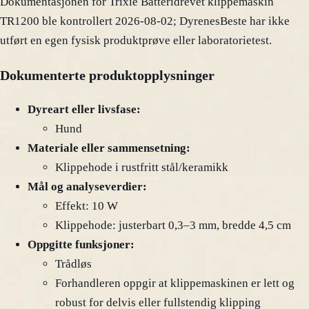
Dokumentasjonen for Trixie Batteridrevet klippemaskin
TR1200 ble kontrollert 2026-08-02; DyrenesBeste har ikke
utført en egen fysisk produktprøve eller laboratorietest.
Dokumenterte produktopplysninger
Dyreart eller livsfase:
Hund
Materiale eller sammensetning:
Klippehode i rustfritt stål/keramikk
Mål og analyseverdier:
Effekt: 10 W
Klippehode: justerbart 0,3–3 mm, bredde 4,5 cm
Oppgitte funksjoner:
Trådløs
Forhandleren oppgir at klippemaskinen er lett og
robust for delvis eller fullstendig klipping