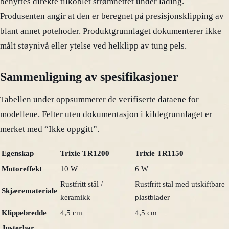
benyttes direkte tilkoblet strømnettet under lading.
Produsenten angir at den er beregnet på presisjonsklipping av
blant annet potehoder. Produktgrunnlaget dokumenterer ikke
målt støynivå eller ytelse ved helklipp av tung pels.
Sammenligning av spesifikasjoner
Tabellen under oppsummerer de verifiserte dataene for
modellene. Felter uten dokumentasjon i kildegrunnlaget er
merket med “Ikke oppgitt”.
Egenskap
Trixie TR1200
Trixie TR1150
Motoreffekt
10 W
6 W
Rustfritt stål /
Rustfritt stål med utskiftbare
Skjæremateriale
keramikk
plastblader
Klippebredde
4,5 cm
4,5 cm
Justerbar