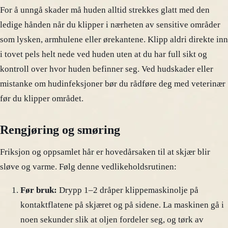
For å unngå skader må huden alltid strekkes glatt med den
ledige hånden når du klipper i nærheten av sensitive områder
som lysken, armhulene eller ørekantene. Klipp aldri direkte inn
i tovet pels helt nede ved huden uten at du har full sikt og
kontroll over hvor huden befinner seg. Ved hudskader eller
mistanke om hudinfeksjoner bør du rådføre deg med veterinær
før du klipper området.
Rengjøring og smøring
Friksjon og oppsamlet hår er hovedårsaken til at skjær blir
sløve og varme. Følg denne vedlikeholdsrutinen:
Før bruk:
Drypp 1–2 dråper klippemaskinolje på
kontaktflatene på skjæret og på sidene. La maskinen gå i
noen sekunder slik at oljen fordeler seg, og tørk av