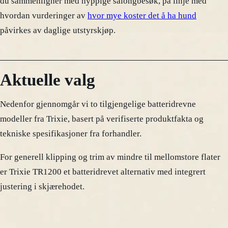
du sammenligner med hyppige salongbesøk, på linje med
hvordan vurderinger av
hvor mye koster det å ha hund
påvirkes av daglige utstyrskjøp.
Aktuelle valg
Nedenfor gjennomgår vi to tilgjengelige batteridrevne
modeller fra Trixie, basert på verifiserte produktfakta og
tekniske spesifikasjoner fra forhandler.
For generell klipping og trim av mindre til mellomstore flater
er Trixie TR1200 et batteridrevet alternativ med integrert
justering i skjærehodet.