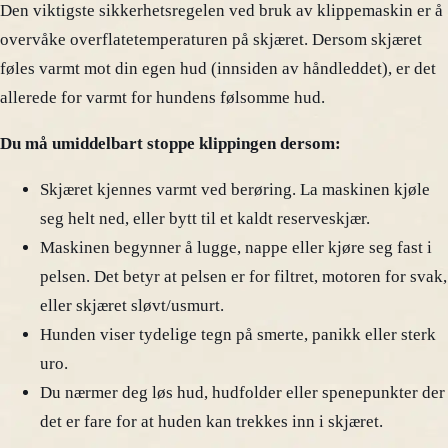
Den viktigste sikkerhetsregelen ved bruk av klippemaskin er å
overvåke overflatetemperaturen på skjæret. Dersom skjæret
føles varmt mot din egen hud (innsiden av håndleddet), er det
allerede for varmt for hundens følsomme hud.
Du må umiddelbart stoppe klippingen dersom:
Skjæret kjennes varmt ved berøring. La maskinen kjøle
seg helt ned, eller bytt til et kaldt reserveskjær.
Maskinen begynner å lugge, nappe eller kjøre seg fast i
pelsen. Det betyr at pelsen er for filtret, motoren for svak,
eller skjæret sløvt/usmurt.
Hunden viser tydelige tegn på smerte, panikk eller sterk
uro.
Du nærmer deg løs hud, hudfolder eller spenepunkter der
det er fare for at huden kan trekkes inn i skjæret.