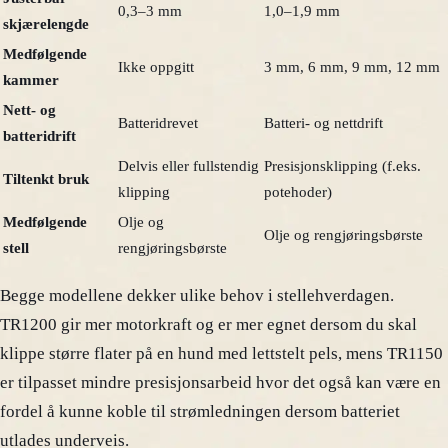
0,3–3 mm
1,0–1,9 mm
skjærelengde
Medfølgende
Ikke oppgitt
3 mm, 6 mm, 9 mm, 12 mm
kammer
Nett- og
Batteridrevet
Batteri- og nettdrift
batteridrift
Delvis eller fullstendig
Presisjonsklipping (f.eks.
Tiltenkt bruk
klipping
potehoder)
Medfølgende
Olje og
Olje og rengjøringsbørste
stell
rengjøringsbørste
Begge modellene dekker ulike behov i stellehverdagen.
TR1200 gir mer motorkraft og er mer egnet dersom du skal
klippe større flater på en hund med lettstelt pels, mens TR1150
er tilpasset mindre presisjonsarbeid hvor det også kan være en
fordel å kunne koble til strømledningen dersom batteriet
utlades underveis.