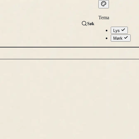
Tema
Søk
Lys
Mørk