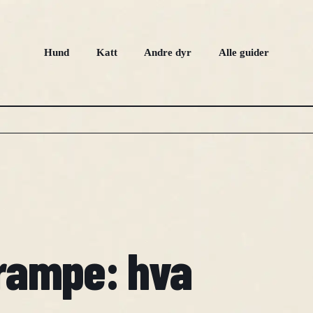
Hund
Katt
Andre dyr
Alle guider
 rampe: hva