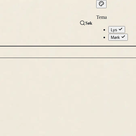
Tema
Søk
Lys
Mørk