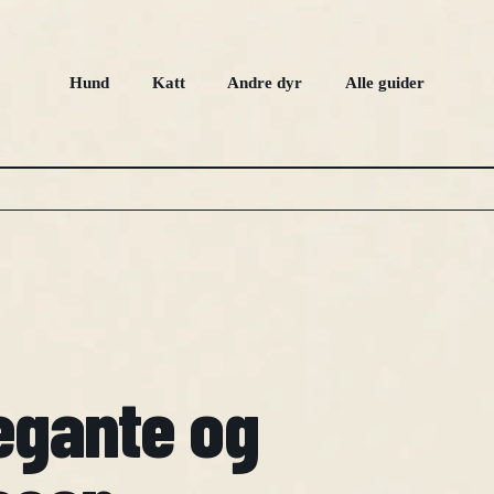
Hund
Katt
Andre dyr
Alle guider
egante og