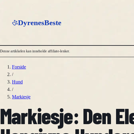
DyrenesBeste
Denne artikkelen kan inneholde affiliate-lenker.
Forside
/
Hund
/
Markiesje
Markiesje: Den El