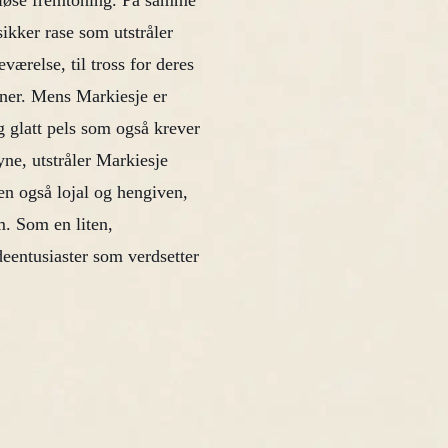
asiøse fremtoning. På samme
sikker rase som utstråler
værelse, til tross for deres
enner. Mens Markiesje er
g glatt pels som også krever
ne, utstråler Markiesje
en også lojal og hengiven,
m. Som en liten,
deentusiaster som verdsetter