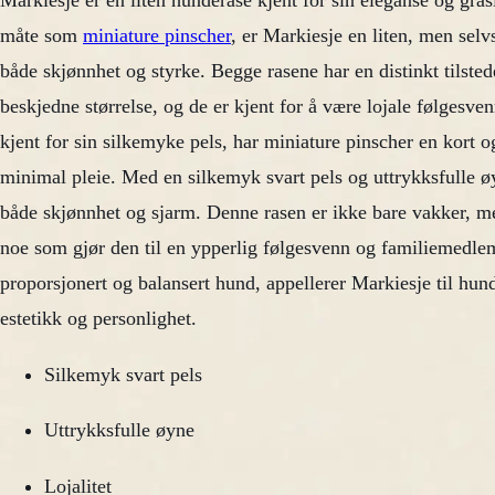
Markiesje er en liten hunderase kjent for sin eleganse og gr
måte som
miniature pinscher
, er Markiesje en liten, men selv
både skjønnhet og styrke. Begge rasene har en distinkt tilstede
beskjedne størrelse, og de er kjent for å være lojale følgesv
kjent for sin silkemyke pels, har miniature pinscher en kort o
minimal pleie. Med en silkemyk svart pels og uttrykksfulle øy
både skjønnhet og sjarm. Denne rasen er ikke bare vakker, m
noe som gjør den til en ypperlig følgesvenn og familiemedle
proporsjonert og balansert hund, appellerer Markiesje til hun
estetikk og personlighet.
Silkemyk svart pels
Uttrykksfulle øyne
Lojalitet