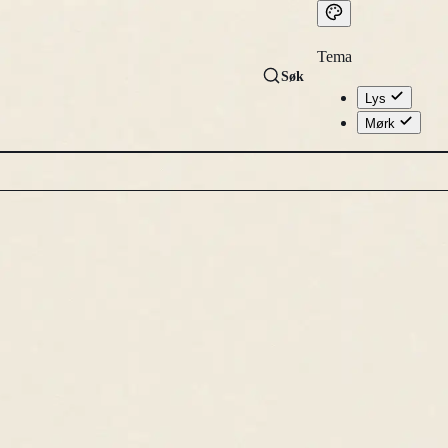
Tema
Søk
Lys
Mørk