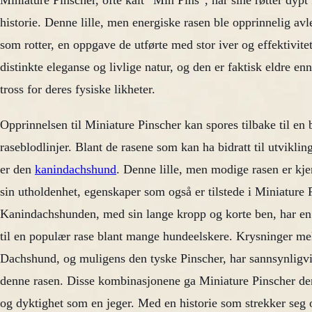
Miniature Pinscher, ofte kalt “Min Pins”, har sine røtter dypt
historie. Denne lille, men energiske rasen ble opprinnelig avl
som rotter, en oppgave de utførte med stor iver og effektivitet
distinkte eleganse og livlige natur, og den er faktisk eldre e
tross for deres fysiske likheter.
Opprinnelsen til Miniature Pinscher kan spores tilbake til en 
raseblodlinjer. Blant de rasene som kan ha bidratt til utvikli
er den
kanindachshund
. Denne lille, men modige rasen er kjen
sin utholdenhet, egenskaper som også er tilstede i Miniature 
Kanindachshunden, med sin lange kropp og korte ben, har en
til en populær rase blant mange hundeelskere. Krysninger m
Dachshund, og muligens den tyske Pinscher, har sannsynligvis 
denne rasen. Disse kombinasjonene ga Miniature Pinscher den
og dyktighet som en jeger. Med en historie som strekker seg o