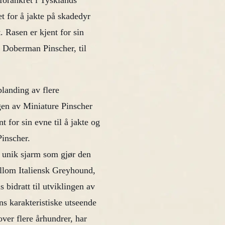
 forankret i Tysklands
et for å jakte på skadedyr
. Rasen er kjent for sin
nn Doberman Pinscher, til
blanding av flere
ngen av Miniature Pinscher
t for sin evne til å jakte og
Pinscher.
 unik sjarm som gjør den
ellom Italiensk Greyhound,
bidratt til utviklingen av
s karakteristiske utseende
ver flere århundrer, har