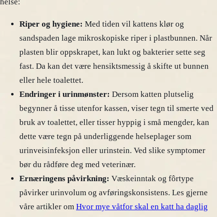
helse:
Riper og hygiene:
Med tiden vil kattens klør og
sandspaden lage mikroskopiske riper i plastbunnen. Når
plasten blir oppskrapet, kan lukt og bakterier sette seg
fast. Da kan det være hensiktsmessig å skifte ut bunnen
eller hele toalettet.
Endringer i urinmønster:
Dersom katten plutselig
begynner å tisse utenfor kassen, viser tegn til smerte ved
bruk av toalettet, eller tisser hyppig i små mengder, kan
dette være tegn på underliggende helseplager som
urinveisinfeksjon eller urinstein. Ved slike symptomer
bør du rådføre deg med veterinær.
Ernæringens påvirkning:
Væskeinntak og fôrtype
påvirker urinvolum og avføringskonsistens. Les gjerne
våre artikler om
Hvor mye våtfor skal en katt ha daglig