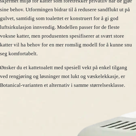
skjermet miljø for katter som foretrekker privatliv når de gjør
sine behov. Utformingen bidrar til å redusere sandflukt ut på
gulvet, samtidig som toalettet er konstruert for å gi god
luftsirkulasjon innvendig. Modellen passer for de fleste
voksne katter, men produsenten spesifiserer at svært store
katter vil ha behov for en mer romslig modell for å kunne snu
seg komfortabelt.
Ønsker du et kattetoalett med spesiell vekt på enkel tilgang
ved rengjøring og løsninger mot lukt og væskelekkasje, er
Botanical-varianten et alternativ i samme størrelsesklasse.