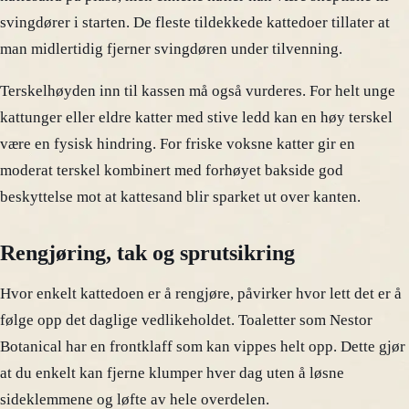
svingdører i starten. De fleste tildekkede kattedoer tillater at
man midlertidig fjerner svingdøren under tilvenning.
Terskelhøyden inn til kassen må også vurderes. For helt unge
kattunger eller eldre katter med stive ledd kan en høy terskel
være en fysisk hindring. For friske voksne katter gir en
moderat terskel kombinert med forhøyet bakside god
beskyttelse mot at kattesand blir sparket ut over kanten.
Rengjøring, tak og sprutsikring
Hvor enkelt kattedoen er å rengjøre, påvirker hvor lett det er å
følge opp det daglige vedlikeholdet. Toaletter som Nestor
Botanical har en frontklaff som kan vippes helt opp. Dette gjør
at du enkelt kan fjerne klumper hver dag uten å løsne
sideklemmene og løfte av hele overdelen.