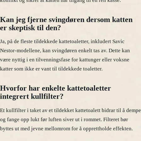
konflikt og sikrer at katten har tilgang til en ren kasse.
Kan jeg fjerne svingdøren dersom katten
er skeptisk til den?
Ja, på de fleste tildekkede kattetoaletter, inkludert Savic
Nestor-modellene, kan svingdøren enkelt tas av. Dette kan
være nyttig i en tilvenningsfase for kattunger eller voksne
katter som ikke er vant til tildekkede toaletter.
Hvorfor har enkelte kattetoaletter
integrert kullfilter?
Et kullfilter i taket av et tildekket kattetoalett bidrar til å dempe
og fange opp lukt før luften siver ut i rommet. Filteret bør
byttes ut med jevne mellomrom for å opprettholde effekten.