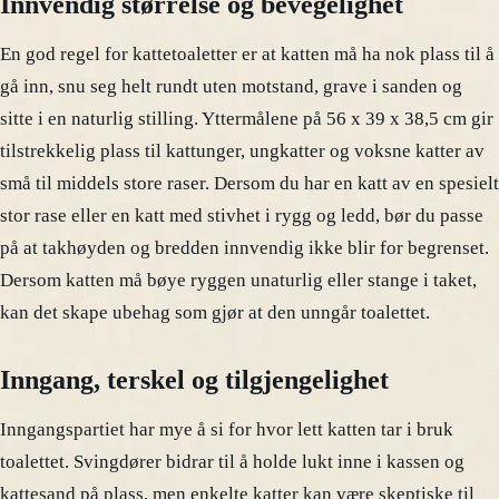
Innvendig størrelse og bevegelighet
En god regel for kattetoaletter er at katten må ha nok plass til å
gå inn, snu seg helt rundt uten motstand, grave i sanden og
sitte i en naturlig stilling. Yttermålene på 56 x 39 x 38,5 cm gir
tilstrekkelig plass til kattunger, ungkatter og voksne katter av
små til middels store raser. Dersom du har en katt av en spesielt
stor rase eller en katt med stivhet i rygg og ledd, bør du passe
på at takhøyden og bredden innvendig ikke blir for begrenset.
Dersom katten må bøye ryggen unaturlig eller stange i taket,
kan det skape ubehag som gjør at den unngår toalettet.
Inngang, terskel og tilgjengelighet
Inngangspartiet har mye å si for hvor lett katten tar i bruk
toalettet. Svingdører bidrar til å holde lukt inne i kassen og
kattesand på plass, men enkelte katter kan være skeptiske til