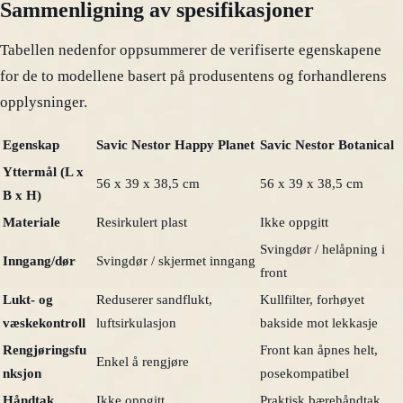
Sammenligning av spesifikasjoner
Tabellen nedenfor oppsummerer de verifiserte egenskapene
for de to modellene basert på produsentens og forhandlerens
opplysninger.
Egenskap
Savic Nestor Happy Planet
Savic Nestor Botanical
Yttermål (L x
56 x 39 x 38,5 cm
56 x 39 x 38,5 cm
B x H)
Materiale
Resirkulert plast
Ikke oppgitt
Svingdør / helåpning i
Inngang/dør
Svingdør / skjermet inngang
front
Lukt- og
Reduserer sandflukt,
Kullfilter, forhøyet
væskekontroll
luftsirkulasjon
bakside mot lekkasje
Rengjøringsfu
Front kan åpnes helt,
Enkel å rengjøre
nksjon
posekompatibel
Håndtak
Ikke oppgitt
Praktisk bærehåndtak