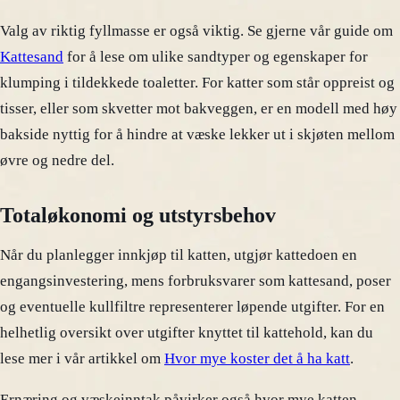
Valg av riktig fyllmasse er også viktig. Se gjerne vår guide om
Kattesand
for å lese om ulike sandtyper og egenskaper for
klumping i tildekkede toaletter. For katter som står oppreist og
tisser, eller som skvetter mot bakveggen, er en modell med høy
bakside nyttig for å hindre at væske lekker ut i skjøten mellom
øvre og nedre del.
Totaløkonomi og utstyrsbehov
Når du planlegger innkjøp til katten, utgjør kattedoen en
engangsinvestering, mens forbruksvarer som kattesand, poser
og eventuelle kullfiltre representerer løpende utgifter. For en
helhetlig oversikt over utgifter knyttet til kattehold, kan du
lese mer i vår artikkel om
Hvor mye koster det å ha katt
.
Ernæring og væskeinntak påvirker også hvor mye katten