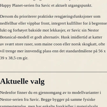
Happy Planet-serien fra Savic et aktuelt utgangspunkt.
Dersom du prioriterer praktiske rengjøringsfunksjoner som
nedfellbar eller vippbar front, integrert kullfilter for å begrense
lukt og forhøyet bakside mot lekkasjer, er Savic sin Nestor
Botanical-modell et godt alternativ. Husk imidlertid at katter
av svært store raser, som maine coon eller norsk skogkatt, ofte
vil trenge mer innvendig plass enn det standardmålene på 56 x
39 x 38,5 cm gir.
Aktuelle valg
Nedenfor finner du en gjennomgang av to modellvarianter i
Nestor-serien fra Savic. Begge bygger på samme fysiske
rammestørrelse, men har enkelte forskjeller i materialvalg,