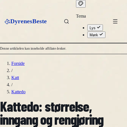
Tema
DyrenesBeste
Lys
Mørk
Denne artikkelen kan inneholde affiliate-lenker.
Forside
/
Katt
/
Kattedo
Kattedo: størrelse,
inngang og rengjøring