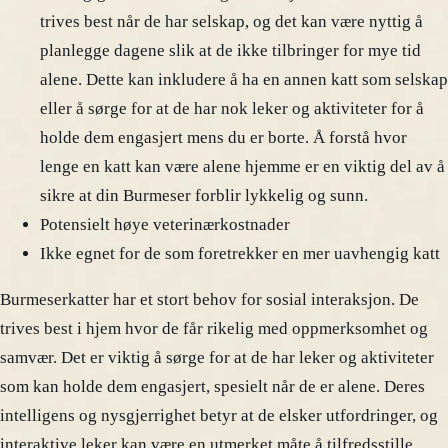
trives best når de har selskap, og det kan være nyttig å
planlegge dagene slik at de ikke tilbringer for mye tid
alene. Dette kan inkludere å ha en annen katt som selskap
eller å sørge for at de har nok leker og aktiviteter for å
holde dem engasjert mens du er borte. Å forstå hvor
lenge en katt kan være alene hjemme er en viktig del av å
sikre at din Burmeser forblir lykkelig og sunn.
Potensielt høye veterinærkostnader
Ikke egnet for de som foretrekker en mer uavhengig katt
Burmeserkatter har et stort behov for sosial interaksjon. De
trives best i hjem hvor de får rikelig med oppmerksomhet og
samvær. Det er viktig å sørge for at de har leker og aktiviteter
som kan holde dem engasjert, spesielt når de er alene. Deres
intelligens og nysgjerrighet betyr at de elsker utfordringer, og
interaktive leker kan være en utmerket måte å tilfredsstille