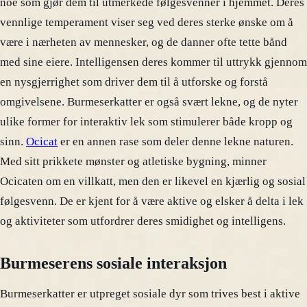
noe som gjør dem til utmerkede følgesvenner i hjemmet. Deres
vennlige temperament viser seg ved deres sterke ønske om å
være i nærheten av mennesker, og de danner ofte tette bånd
med sine eiere. Intelligensen deres kommer til uttrykk gjennom
en nysgjerrighet som driver dem til å utforske og forstå
omgivelsene. Burmeserkatter er også svært lekne, og de nyter
ulike former for interaktiv lek som stimulerer både kropp og
sinn.
Ocicat
er en annen rase som deler denne lekne naturen.
Med sitt prikkete mønster og atletiske bygning, minner
Ocicaten om en villkatt, men den er likevel en kjærlig og sosial
følgesvenn. De er kjent for å være aktive og elsker å delta i lek
og aktiviteter som utfordrer deres smidighet og intelligens.
Burmeserens sosiale interaksjon
Burmeserkatter er utpreget sosiale dyr som trives best i aktive