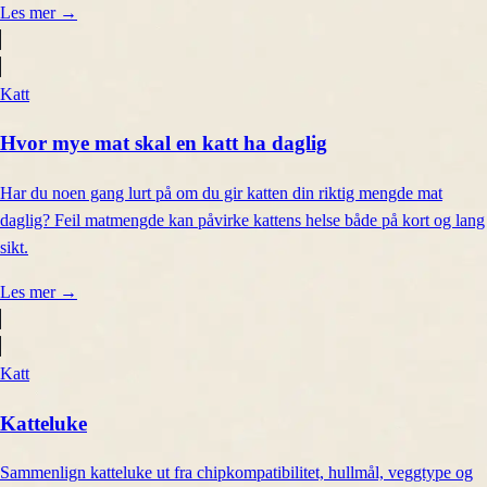
Les mer
→
Katt
Hvor mye mat skal en katt ha daglig
Har du noen gang lurt på om du gir katten din riktig mengde mat
daglig? Feil matmengde kan påvirke kattens helse både på kort og lang
sikt.
Les mer
→
Katt
Katteluke
Sammenlign katteluke ut fra chipkompatibilitet, hullmål, veggtype og