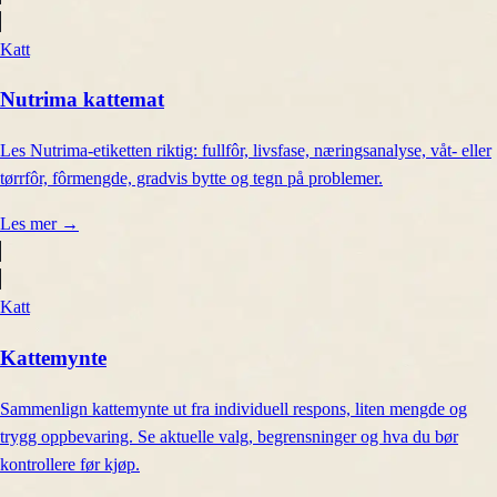
Katt
Nutrima kattemat
Les Nutrima-etiketten riktig: fullfôr, livsfase, næringsanalyse, våt- eller
tørrfôr, fôrmengde, gradvis bytte og tegn på problemer.
Les mer
→
Katt
Kattemynte
Sammenlign kattemynte ut fra individuell respons, liten mengde og
trygg oppbevaring. Se aktuelle valg, begrensninger og hva du bør
kontrollere før kjøp.