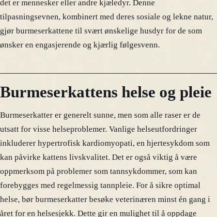
det er mennesker eller andre kjæledyr. Denne
tilpasningsevnen, kombinert med deres sosiale og lekne natur,
gjør burmeserkattene til svært ønskelige husdyr for de som
ønsker en engasjerende og kjærlig følgesvenn.
Burmeserkattens helse og pleie
Burmeserkatter er generelt sunne, men som alle raser er de
utsatt for visse helseproblemer. Vanlige helseutfordringer
inkluderer hypertrofisk kardiomyopati, en hjertesykdom som
kan påvirke kattens livskvalitet. Det er også viktig å være
oppmerksom på problemer som tannsykdommer, som kan
forebygges med regelmessig tannpleie. For å sikre optimal
helse, bør burmeserkatter besøke veterinæren minst én gang i
året for en helsesjekk. Dette gir en mulighet til å oppdage