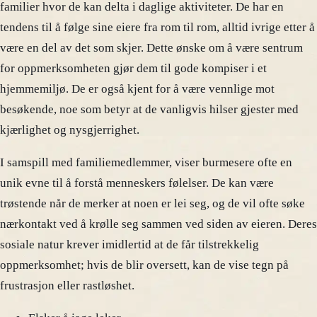
familier hvor de kan delta i daglige aktiviteter. De har en
tendens til å følge sine eiere fra rom til rom, alltid ivrige etter å
være en del av det som skjer. Dette ønske om å være sentrum
for oppmerksomheten gjør dem til gode kompiser i et
hjemmemiljø. De er også kjent for å være vennlige mot
besøkende, noe som betyr at de vanligvis hilser gjester med
kjærlighet og nysgjerrighet.
I samspill med familiemedlemmer, viser burmesere ofte en
unik evne til å forstå menneskers følelser. De kan være
trøstende når de merker at noen er lei seg, og de vil ofte søke
nærkontakt ved å krølle seg sammen ved siden av eieren. Deres
sosiale natur krever imidlertid at de får tilstrekkelig
oppmerksomhet; hvis de blir oversett, kan de vise tegn på
frustrasjon eller rastløshet.