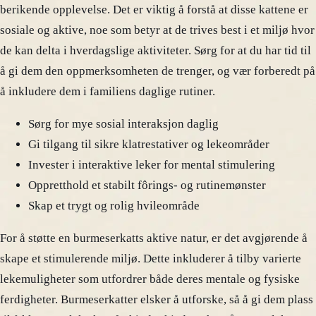
berikende opplevelse. Det er viktig å forstå at disse kattene er
sosiale og aktive, noe som betyr at de trives best i et miljø hvor
de kan delta i hverdagslige aktiviteter. Sørg for at du har tid til
å gi dem den oppmerksomheten de trenger, og vær forberedt på
å inkludere dem i familiens daglige rutiner.
Sørg for mye sosial interaksjon daglig
Gi tilgang til sikre klatrestativer og lekeområder
Invester i interaktive leker for mental stimulering
Oppretthold et stabilt fôrings- og rutinemønster
Skap et trygt og rolig hvileområde
For å støtte en burmeserkatts aktive natur, er det avgjørende å
skape et stimulerende miljø. Dette inkluderer å tilby varierte
lekemuligheter som utfordrer både deres mentale og fysiske
ferdigheter. Burmeserkatter elsker å utforske, så å gi dem plass