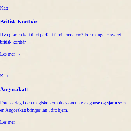
Katt
Britisk Korthår
Hva gjør en katt til et perfekt familiemedlem? For mange er svaret
britisk korthår.
Les mer
→
Katt
Angorakatt
Forelsk deg i den magiske kombinasjonen av eleganse og sjarm som
en Angorakatt bringer inn i ditt hjem.
Les mer
→