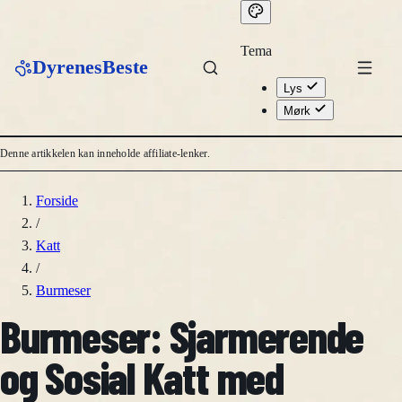
Tema
DyrenesBeste
Lys
Mørk
Denne artikkelen kan inneholde affiliate-lenker.
Forside
/
Katt
/
Burmeser
Burmeser: Sjarmerende
og Sosial Katt med