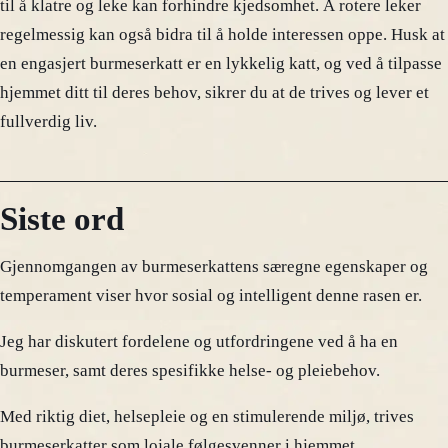
til å klatre og leke kan forhindre kjedsomhet. Å rotere leker
regelmessig kan også bidra til å holde interessen oppe. Husk at
en engasjert burmeserkatt er en lykkelig katt, og ved å tilpasse
hjemmet ditt til deres behov, sikrer du at de trives og lever et
fullverdig liv.
Siste ord
Gjennomgangen av burmeserkattens særegne egenskaper og
temperament viser hvor sosial og intelligent denne rasen er.
Jeg har diskutert fordelene og utfordringene ved å ha en
burmeser, samt deres spesifikke helse- og pleiebehov.
Med riktig diet, helsepleie og en stimulerende miljø, trives
burmeserkatter som lojale følgesvenner i hjemmet.