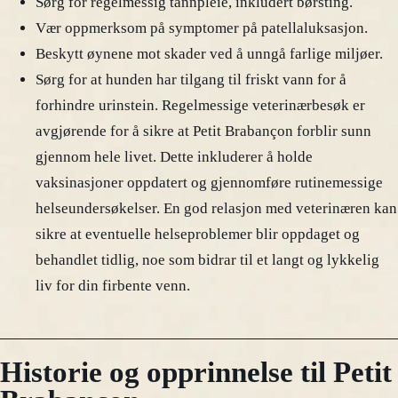
Sørg for regelmessig tannpleie, inkludert børsting.
Vær oppmerksom på symptomer på patellaluksasjon.
Beskytt øynene mot skader ved å unngå farlige miljøer.
Sørg for at hunden har tilgang til friskt vann for å
forhindre urinstein. Regelmessige veterinærbesøk er
avgjørende for å sikre at Petit Brabançon forblir sunn
gjennom hele livet. Dette inkluderer å holde
vaksinasjoner oppdatert og gjennomføre rutinemessige
helseundersøkelser. En god relasjon med veterinæren kan
sikre at eventuelle helseproblemer blir oppdaget og
behandlet tidlig, noe som bidrar til et langt og lykkelig
liv for din firbente venn.
Historie og opprinnelse til Petit