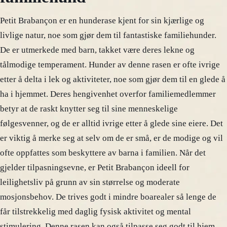
Petit Brabançon er en hunderase kjent for sin kjærlige og
livlige natur, noe som gjør dem til fantastiske familiehunder.
De er utmerkede med barn, takket være deres lekne og
tålmodige temperament. Hunder av denne rasen er ofte ivrige
etter å delta i lek og aktiviteter, noe som gjør dem til en glede å
ha i hjemmet. Deres hengivenhet overfor familiemedlemmer
betyr at de raskt knytter seg til sine menneskelige
følgesvenner, og de er alltid ivrige etter å glede sine eiere. Det
er viktig å merke seg at selv om de er små, er de modige og vil
ofte oppfattes som beskyttere av barna i familien. Når det
gjelder tilpasningsevne, er Petit Brabançon ideell for
leilighetsliv på grunn av sin størrelse og moderate
mosjonsbehov. De trives godt i mindre boarealer så lenge de
får tilstrekkelig med daglig fysisk aktivitet og mental
stimulering. Denne rasen kan også tilpasse seg godt til hjem