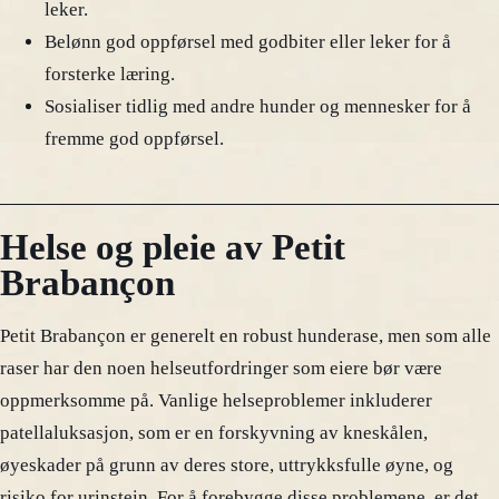
leker.
Belønn god oppførsel med godbiter eller leker for å
forsterke læring.
Sosialiser tidlig med andre hunder og mennesker for å
fremme god oppførsel.
Helse og pleie av Petit
Brabançon
Petit Brabançon er generelt en robust hunderase, men som alle
raser har den noen helseutfordringer som eiere bør være
oppmerksomme på. Vanlige helseproblemer inkluderer
patellaluksasjon, som er en forskyvning av kneskålen,
øyeskader på grunn av deres store, uttrykksfulle øyne, og
risiko for urinstein. For å forebygge disse problemene, er det