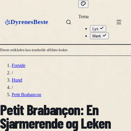
Tema
DyrenesBeste
Lys
Mørk
Denne artikkelen kan inneholde affiliate-lenker.
Forside
/
Hund
/
Petit Brabançon
Petit Brabançon: En
Sjarmerende og Leken