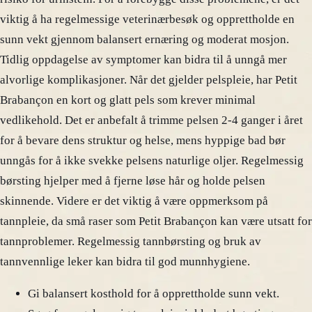
viktig å ha regelmessige veterinærbesøk og opprettholde en
sunn vekt gjennom balansert ernæring og moderat mosjon.
Tidlig oppdagelse av symptomer kan bidra til å unngå mer
alvorlige komplikasjoner. Når det gjelder pelspleie, har Petit
Brabançon en kort og glatt pels som krever minimal
vedlikehold. Det er anbefalt å trimme pelsen 2-4 ganger i året
for å bevare dens struktur og helse, mens hyppige bad bør
unngås for å ikke svekke pelsens naturlige oljer. Regelmessig
børsting hjelper med å fjerne løse hår og holde pelsen
skinnende. Videre er det viktig å være oppmerksom på
tannpleie, da små raser som Petit Brabançon kan være utsatt for
tannproblemer. Regelmessig tannbørsting og bruk av
tannvennlige leker kan bidra til god munnhygiene.
Gi balansert kosthold for å opprettholde sunn vekt.