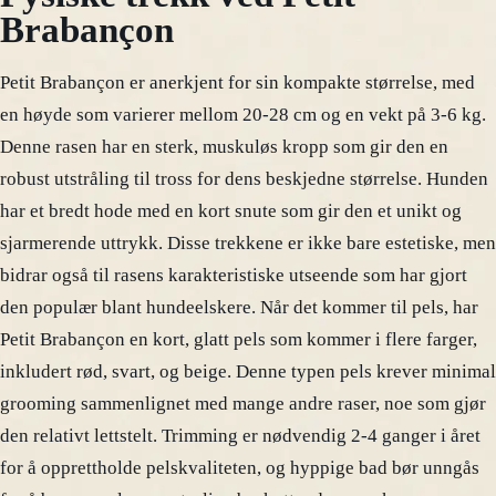
Brabançon
Petit Brabançon er anerkjent for sin kompakte størrelse, med
en høyde som varierer mellom 20-28 cm og en vekt på 3-6 kg.
Denne rasen har en sterk, muskuløs kropp som gir den en
robust utstråling til tross for dens beskjedne størrelse. Hunden
har et bredt hode med en kort snute som gir den et unikt og
sjarmerende uttrykk. Disse trekkene er ikke bare estetiske, men
bidrar også til rasens karakteristiske utseende som har gjort
den populær blant hundeelskere. Når det kommer til pels, har
Petit Brabançon en kort, glatt pels som kommer i flere farger,
inkludert rød, svart, og beige. Denne typen pels krever minimal
grooming sammenlignet med mange andre raser, noe som gjør
den relativt lettstelt. Trimming er nødvendig 2-4 ganger i året
for å opprettholde pelskvaliteten, og hyppige bad bør unngås