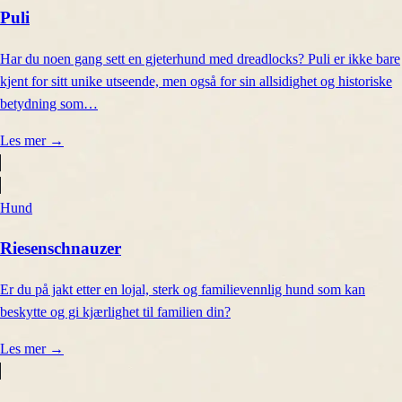
Puli
Har du noen gang sett en gjeterhund med dreadlocks? Puli er ikke bare
kjent for sitt unike utseende, men også for sin allsidighet og historiske
betydning som…
Les mer
→
Hund
Riesenschnauzer
Er du på jakt etter en lojal, sterk og familievennlig hund som kan
beskytte og gi kjærlighet til familien din?
Les mer
→