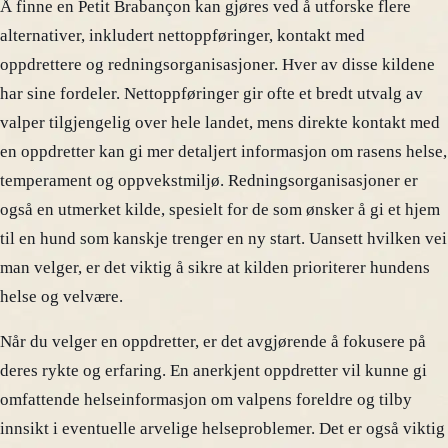
Å finne en Petit Brabançon kan gjøres ved å utforske flere
alternativer, inkludert nettoppføringer, kontakt med
oppdrettere og redningsorganisasjoner. Hver av disse kildene
har sine fordeler. Nettoppføringer gir ofte et bredt utvalg av
valper tilgjengelig over hele landet, mens direkte kontakt med
en oppdretter kan gi mer detaljert informasjon om rasens helse,
temperament og oppvekstmiljø. Redningsorganisasjoner er
også en utmerket kilde, spesielt for de som ønsker å gi et hjem
til en hund som kanskje trenger en ny start. Uansett hvilken vei
man velger, er det viktig å sikre at kilden prioriterer hundens
helse og velvære.
Når du velger en oppdretter, er det avgjørende å fokusere på
deres rykte og erfaring. En anerkjent oppdretter vil kunne gi
omfattende helseinformasjon om valpens foreldre og tilby
innsikt i eventuelle arvelige helseproblemer. Det er også viktig