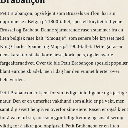
Petit Brabançon, også kjent som Brussels Griffon, har sin
opprinnelse i Belgia på 1800-tallet, spesielt knyttet til byene
Brussel og Brabant. Denne sjarmerende rasen stammer fra en
liten belgisk rase kalt “Smousje”, som senere ble krysset med
King Charles Spaniel og Mops på 1900-tallet. Dette ga rasen
dens karakteristiske korte nese, korte pels, og det svarte
fargealternativet. Over tid ble Petit Brabançon spesielt populær
blant europeisk adel, men i dag har den vunnet hjerter over
hele verden.
Petit Brabançon er kjent for sin livlige, intelligente og kjærlige
natur. Den er en utmerket vakthund som alltid er på vakt, men
samtidig svært hengiven overfor sine eiere. Rasen er også kjent
for å være litt sta, noe som gjør tidlig trening og sosialisering
viktig for å sikre god oppførsel. Petit Brabançon er en liten