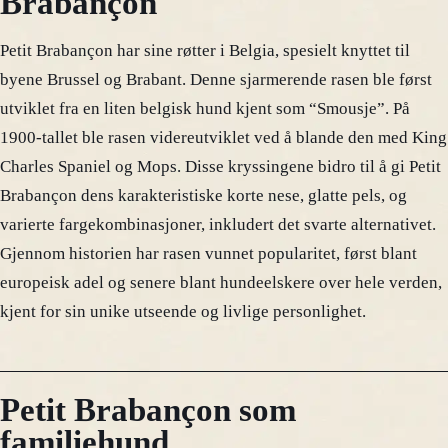
Brabançon
Petit Brabançon har sine røtter i Belgia, spesielt knyttet til
byene Brussel og Brabant. Denne sjarmerende rasen ble først
utviklet fra en liten belgisk hund kjent som “Smousje”. På
1900-tallet ble rasen videreutviklet ved å blande den med King
Charles Spaniel og Mops. Disse kryssingene bidro til å gi Petit
Brabançon dens karakteristiske korte nese, glatte pels, og
varierte fargekombinasjoner, inkludert det svarte alternativet.
Gjennom historien har rasen vunnet popularitet, først blant
europeisk adel og senere blant hundeelskere over hele verden,
kjent for sin unike utseende og livlige personlighet.
Petit Brabançon som
familiehund