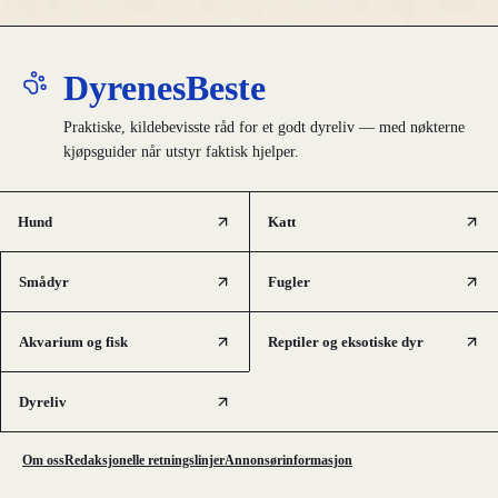
DyrenesBeste
Praktiske, kildebevisste råd for et godt dyreliv — med nøkterne
kjøpsguider når utstyr faktisk hjelper.
Hund
Katt
Smådyr
Fugler
Akvarium og fisk
Reptiler og eksotiske dyr
Dyreliv
Om oss
Redaksjonelle retningslinjer
Annonsørinformasjon