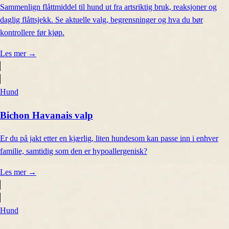
Sammenlign flåttmiddel til hund ut fra artsriktig bruk, reaksjoner og
daglig flåttsjekk. Se aktuelle valg, begrensninger og hva du bør
kontrollere før kjøp.
Les mer
→
Hund
Bichon Havanais valp
Er du på jakt etter en kjærlig, liten hundesom kan passe inn i enhver
familie, samtidig som den er hypoallergenisk?
Les mer
→
Hund