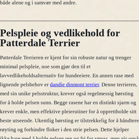
både alene og i samvær med andre.
Pelspleie og vedlikehold for
Patterdale Terrier
Patterdale Terrieren er kjent for sin robuste natur og trenger
minimal pelspleie, noe som gjør den til et
lavvedlikeholdsalternativ for hundeeiere. En annen rase med
lignende pelsbehov er
dandie dinmont terrier
. Denne terrieren,
med sin unike pelsstruktur, krever også regelmessig børsting
for å holde pelsen sunn. Begge rasene har en distinkt sjarm og
krever enkle, men effektive pleierutiner for å opprettholde sitt
beste utseende. Ukentlig børsting er tilstrekkelig for å håndtere
røyting og forhindre floker i den strie pelsen. Dette hjelper
ikke bare med å holde pelsen ren og fri for smuss, men gir også