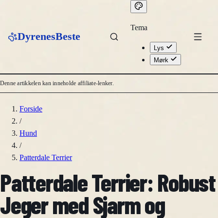
Tema
DyrenesBeste
Lys
Mørk
Denne artikkelen kan inneholde affiliate-lenker.
Forside
/
Hund
/
Patterdale Terrier
Patterdale Terrier: Robust
Jeger med Sjarm og