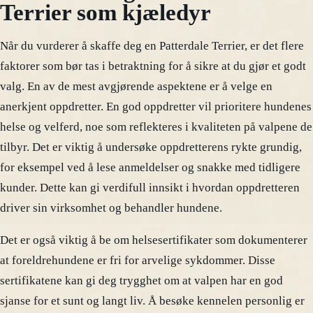
Terrier som kjæledyr
Når du vurderer å skaffe deg en Patterdale Terrier, er det flere
faktorer som bør tas i betraktning for å sikre at du gjør et godt
valg. En av de mest avgjørende aspektene er å velge en
anerkjent oppdretter. En god oppdretter vil prioritere hundenes
helse og velferd, noe som reflekteres i kvaliteten på valpene de
tilbyr. Det er viktig å undersøke oppdretterens rykte grundig,
for eksempel ved å lese anmeldelser og snakke med tidligere
kunder. Dette kan gi verdifull innsikt i hvordan oppdretteren
driver sin virksomhet og behandler hundene.
Det er også viktig å be om helsesertifikater som dokumenterer
at foreldrehundene er fri for arvelige sykdommer. Disse
sertifikatene kan gi deg trygghet om at valpen har en god
sjanse for et sunt og langt liv. Å besøke kennelen personlig er