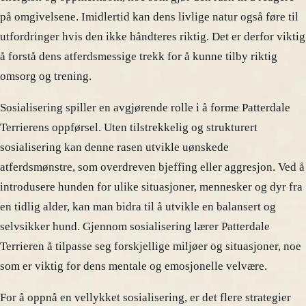
på omgivelsene. Imidlertid kan dens livlige natur også føre til
utfordringer hvis den ikke håndteres riktig. Det er derfor viktig
å forstå dens atferdsmessige trekk for å kunne tilby riktig
omsorg og trening.
Sosialisering spiller en avgjørende rolle i å forme Patterdale
Terrierens oppførsel. Uten tilstrekkelig og strukturert
sosialisering kan denne rasen utvikle uønskede
atferdsmønstre, som overdreven bjeffing eller aggresjon. Ved å
introdusere hunden for ulike situasjoner, mennesker og dyr fra
en tidlig alder, kan man bidra til å utvikle en balansert og
selvsikker hund. Gjennom sosialisering lærer Patterdale
Terrieren å tilpasse seg forskjellige miljøer og situasjoner, noe
som er viktig for dens mentale og emosjonelle velvære.
For å oppnå en vellykket sosialisering, er det flere strategier