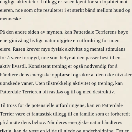
daglige aktiviteter. I tillegg er rasen kjent for sin lojalitet mot
eieren, noe som ofte resulterer i et sterkt bånd mellom hund og
menneske.
På den andre siden av mynten, kan Patterdale Terrierens høye
energinivå og livlige natur utgjøre en utfordring for noen
eiere. Rasen krever mye fysisk aktivitet og mental stimulans
for å være fornøyd, noe som betyr at den passer best til en
aktiv livsstil. Konsistent trening er også nødvendig for å
håndtere dens energiske oppførsel og sikre at den ikke utvikler
uønskede vaner. Uten tilstrekkelig aktivitet og trening, kan
Patterdale Terrieren bli rastløs og til og med destruktiv.
Til tross for de potensielle utfordringene, kan en Patterdale
Terrier være et fantastisk tillegg til en familie som er forberedt
på å møte dens behov. Når deres energiske natur håndteres
riktig, kan de være en kilde til glede og underholdning. Det er