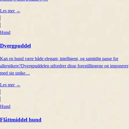
Les mer
→
Hund
Dvergpuddel
Kan en hund være både elegant, intelligent, og samtidig passe for
allergikere?Dvergpuddelen utfordrer disse forestillingene og imponerer
med sin unike…
Les mer
→
Hund
Flåttmiddel hund