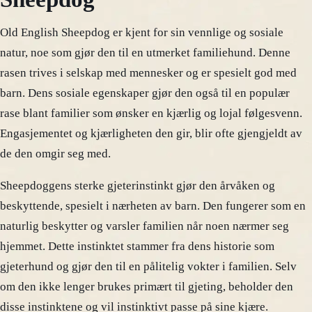
Old English Sheepdog er kjent for sin vennlige og sosiale
natur, noe som gjør den til en utmerket familiehund. Denne
rasen trives i selskap med mennesker og er spesielt god med
barn. Dens sosiale egenskaper gjør den også til en populær
rase blant familier som ønsker en kjærlig og lojal følgesvenn.
Engasjementet og kjærligheten den gir, blir ofte gjengjeldt av
de den omgir seg med.
Sheepdoggens sterke gjeterinstinkt gjør den årvåken og
beskyttende, spesielt i nærheten av barn. Den fungerer som en
naturlig beskytter og varsler familien når noen nærmer seg
hjemmet. Dette instinktet stammer fra dens historie som
gjeterhund og gjør den til en pålitelig vokter i familien. Selv
om den ikke lenger brukes primært til gjeting, beholder den
disse instinktene og vil instinktivt passe på sine kjære.