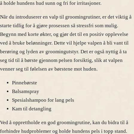
å holde hundens hud sunn og fri for irritasjoner.
Når du introduserer en valp til groomingrutiner, er det viktig å
starte tidlig for å gjøre prosessen så stressfri som mulig.
Begynn med korte økter, og gjør det til en positiv opplevelse
ved å bruke belønninger. Dette vil hjelpe valpen å bli vant til
berøring og lyden av groomingutstyr. Det er også nyttig å ta
seg tid til å børste gjennom pelsen forsiktig, slik at valpen
venner seg til følelsen av børstene mot huden.
Pinnebørste
Balsamspray
Spesialshampoo for lang pels
Kam til detangling
Ved å opprettholde en god groomingrutine, kan du bidra til å
forhindre hudproblemer og holde hundens pels i topp stand.