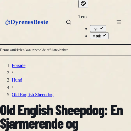
Tema
DyrenesBeste
Lys
Mørk
Denne artikkelen kan inneholde affiliate-lenker.
Forside
/
Hund
/
Old English Sheepdog
Old English Sheepdog: En
Sjarmerende og