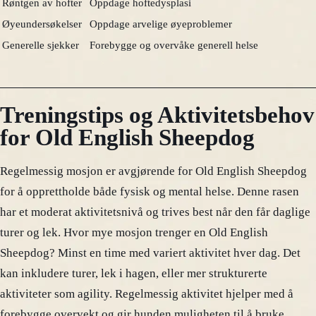
Røntgen av hofter
Oppdage hoftedysplasi
Øyeundersøkelser
Oppdage arvelige øyeproblemer
Generelle sjekker
Forebygge og overvåke generell helse
Treningstips og Aktivitetsbehov
for Old English Sheepdog
Regelmessig mosjon er avgjørende for Old English Sheepdog
for å opprettholde både fysisk og mental helse. Denne rasen
har et moderat aktivitetsnivå og trives best når den får daglige
turer og lek. Hvor mye mosjon trenger en Old English
Sheepdog? Minst en time med variert aktivitet hver dag. Det
kan inkludere turer, lek i hagen, eller mer strukturerte
aktiviteter som agility. Regelmessig aktivitet hjelper med å
forebygge overvekt og gir hunden muligheten til å bruke