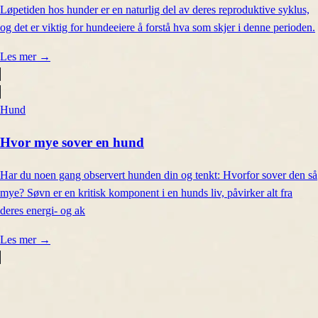
Løpetiden hos hunder er en naturlig del av deres reproduktive syklus,
og det er viktig for hundeeiere å forstå hva som skjer i denne perioden.
Les mer
→
Hund
Hvor mye sover en hund
Har du noen gang observert hunden din og tenkt: Hvorfor sover den så
mye? Søvn er en kritisk komponent i en hunds liv, påvirker alt fra
deres energi- og ak
Les mer
→