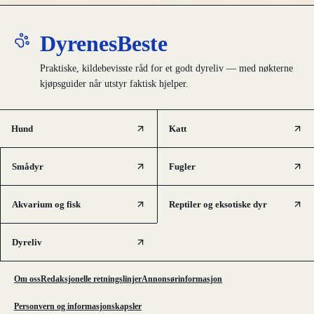
DyrenesBeste
Praktiske, kildebevisste råd for et godt dyreliv — med nøkterne
kjøpsguider når utstyr faktisk hjelper.
Hund
Katt
Smådyr
Fugler
Akvarium og fisk
Reptiler og eksotiske dyr
Dyreliv
Om oss
Redaksjonelle retningslinjer
Annonsørinformasjon
Personvern og informasjonskapsler