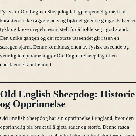
Fysisk er Old English Sheepdog lett gjenkjennelig med sin
karakteristiske raggete pels og bjørnelignende gange. Pelsen er
tykk og krever regelmessig stell for å holde seg i god stand.
Den unike gangen og det robuste utseendet gir rasen en
særegen sjarm. Denne kombinasjonen av fysisk utseende og
vennlig temperament gjør Old English Sheepdog til en
enestående familiehund.
Old English Sheepdog: Historie
og Opprinnelse
Old English Sheepdog har sin opprinnelse i England, hvor den
opprinnelig ble brukt til å gjete sauer og storfe. Denne rasen
var en uunnværlig del av den britiske landbrukskulturen, kjent