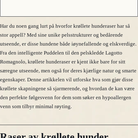
Har du noen gang lurt på hvorfor krøllete hunderaser har så
stor appell? Med sine unike pelsstrukturer og bedårende
utseende, er disse hundene både iøynefallende og elskverdige.
Fra den intelligente Puddelen til den pelskledde Lagotto
Romagnolo, krøllete hunderaser er kjent ikke bare for sitt
særegne utseende, men også for deres kjærlige natur og smarte
egenskaper. Denne artikkelen vil utforske hva som gjør disse
krøllete skapningene så sjarmerende, og hvordan de kan være
den perfekte følgesvenn for dem som søker en hypoallergen
venn som tilbyr minimal røyting.
Raser av krøllete hunder