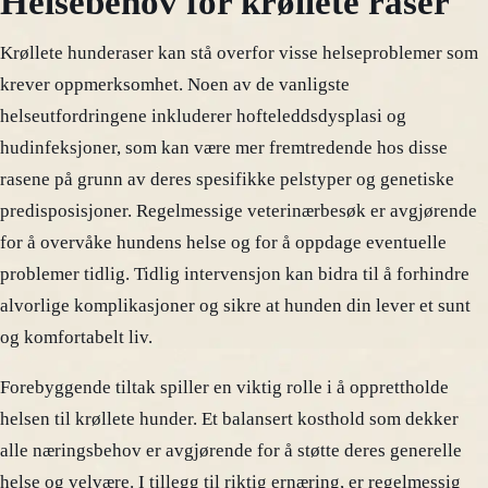
Helsebehov for krøllete raser
Krøllete hunderaser kan stå overfor visse helseproblemer som
krever oppmerksomhet. Noen av de vanligste
helseutfordringene inkluderer hofteleddsdysplasi og
hudinfeksjoner, som kan være mer fremtredende hos disse
rasene på grunn av deres spesifikke pelstyper og genetiske
predisposisjoner. Regelmessige veterinærbesøk er avgjørende
for å overvåke hundens helse og for å oppdage eventuelle
problemer tidlig. Tidlig intervensjon kan bidra til å forhindre
alvorlige komplikasjoner og sikre at hunden din lever et sunt
og komfortabelt liv.
Forebyggende tiltak spiller en viktig rolle i å opprettholde
helsen til krøllete hunder. Et balansert kosthold som dekker
alle næringsbehov er avgjørende for å støtte deres generelle
helse og velvære. I tillegg til riktig ernæring, er regelmessig