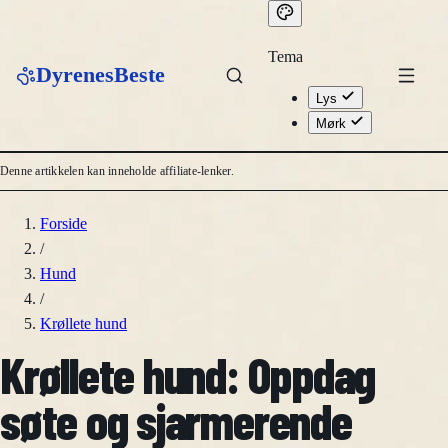
Tema
DyrenesBeste
Lys
Mørk
Denne artikkelen kan inneholde affiliate-lenker.
Forside
/
Hund
/
Krøllete hund
Krøllete hund: Oppdag
søte og sjarmerende