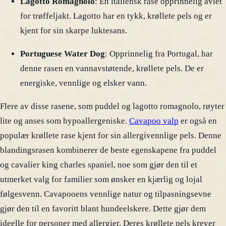
Lagotto Romagnolo
: En italiensk rase opprinnelig avlet
for trøffeljakt. Lagotto har en tykk, krøllete pels og er
kjent for sin skarpe luktesans.
Portuguese Water Dog
: Opprinnelig fra Portugal, har
denne rasen en vannavstøtende, krøllete pels. De er
energiske, vennlige og elsker vann.
Flere av disse rasene, som puddel og lagotto romagnolo, røyter
lite og anses som hypoallergeniske.
Cavapoo valp
er også en
populær krøllete rase kjent for sin allergivennlige pels. Denne
blandingsrasen kombinerer de beste egenskapene fra puddel
og cavalier king charles spaniel, noe som gjør den til et
utmerket valg for familier som ønsker en kjærlig og lojal
følgesvenn. Cavapooens vennlige natur og tilpasningsevne
gjør den til en favoritt blant hundeelskere. Dette gjør dem
ideelle for personer med allergier. Deres krøllete pels krever