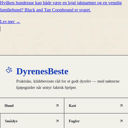
Hvilken hunderase kan både være en lojal jaktpartner og en vennlig
familiehund? Black and Tan Coonhound er svaret.
Les mer
→
DyrenesBeste
Praktiske, kildebevisste råd for et godt dyreliv — med nøkterne
kjøpsguider når utstyr faktisk hjelper.
Hund
Katt
Smådyr
Fugler