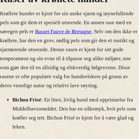
Krøllete hunder er kjent for sin unike sjarm og iøynefallende
pels som gir dem et spesielt utseende. En annen rase med en
særegen pels er
Basset Fauve de Bretagne
. Selv om den ikke er
krøllete, har den en grov, rødlig pels som gir den et rustikt og
sjarmerende utseende. Denne rasen er kjent for sitt gode
temperament og sin evne til å tilpasse seg ulike miljøer, noe
som gjør den til en allsidig og elskverdig følgesvenn. Disse
rasene er ofte populære valg for hundeelskere på grunn av
deres vennlige natur og relativt lave røyting.
Bichon Frisé
: En liten, livlig hund med opprinnelse fra
Middelhavsområdet. Den har en silkemyk, hvit pels som
krøller seg tett. Bichon Frisé er kjent for å være glad og
leken.