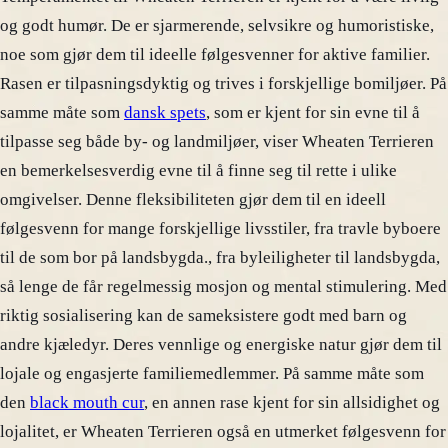
og godt humør. De er sjarmerende, selvsikre og humoristiske,
noe som gjør dem til ideelle følgesvenner for aktive familier.
Rasen er tilpasningsdyktig og trives i forskjellige bomiljøer. På
samme måte som
dansk spets
, som er kjent for sin evne til å
tilpasse seg både by- og landmiljøer, viser Wheaten Terrieren
en bemerkelsesverdig evne til å finne seg til rette i ulike
omgivelser. Denne fleksibiliteten gjør dem til en ideell
følgesvenn for mange forskjellige livsstiler, fra travle byboere
til de som bor på landsbygda., fra byleiligheter til landsbygda,
så lenge de får regelmessig mosjon og mental stimulering. Med
riktig sosialisering kan de sameksistere godt med barn og
andre kjæledyr. Deres vennlige og energiske natur gjør dem til
lojale og engasjerte familiemedlemmer. På samme måte som
den
black mouth cur
, en annen rase kjent for sin allsidighet og
lojalitet, er Wheaten Terrieren også en utmerket følgesvenn for