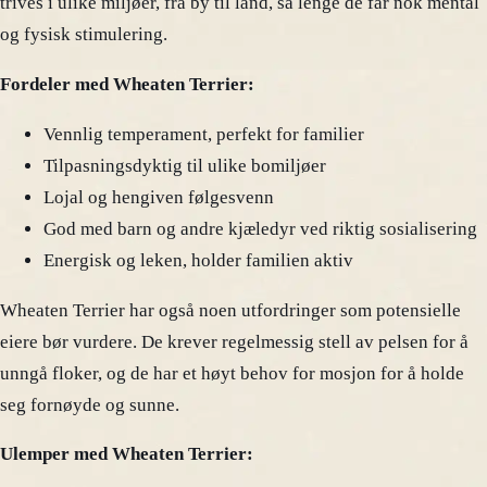
trives i ulike miljøer, fra by til land, så lenge de får nok mental
og fysisk stimulering.
Fordeler med Wheaten Terrier:
Vennlig temperament, perfekt for familier
Tilpasningsdyktig til ulike bomiljøer
Lojal og hengiven følgesvenn
God med barn og andre kjæledyr ved riktig sosialisering
Energisk og leken, holder familien aktiv
Wheaten Terrier har også noen utfordringer som potensielle
eiere bør vurdere. De krever regelmessig stell av pelsen for å
unngå floker, og de har et høyt behov for mosjon for å holde
seg fornøyde og sunne.
Ulemper med Wheaten Terrier: