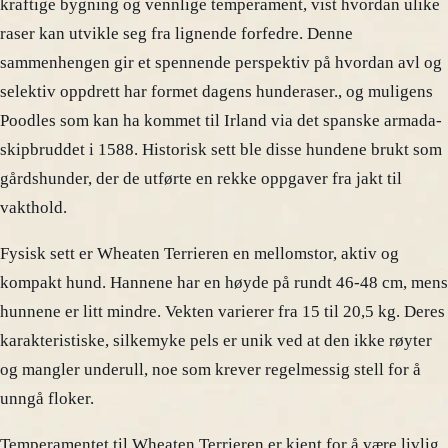
kraftige bygning og vennlige temperament, vist hvordan ulike
raser kan utvikle seg fra lignende forfedre. Denne
sammenhengen gir et spennende perspektiv på hvordan avl og
selektiv oppdrett har formet dagens hunderaser., og muligens
Poodles som kan ha kommet til Irland via det spanske armada-
skipbruddet i 1588. Historisk sett ble disse hundene brukt som
gårdshunder, der de utførte en rekke oppgaver fra jakt til
vakthold.
Fysisk sett er Wheaten Terrieren en mellomstor, aktiv og
kompakt hund. Hannene har en høyde på rundt 46-48 cm, mens
hunnene er litt mindre. Vekten varierer fra 15 til 20,5 kg. Deres
karakteristiske, silkemyke pels er unik ved at den ikke røyter
og mangler underull, noe som krever regelmessig stell for å
unngå floker.
Temperamentet til Wheaten Terrieren er kjent for å være livlig