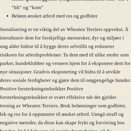
“bli” og “kom”
Belønn ønsket atferd med ros og godbiter
Sosialisering er en viktig del av Wheaten Terriers oppvekst. Å
introdusere dem for forskjellige mennesker, dyr og miljøer i
ung alder bidrar til å bygge deres selvtillit og reduserer
risikoen for atferdsproblemer. Ta dem med til ulike steder som
parker, hundeklubber og venners hjem for å eksponere dem for
nye situasjoner. Gradvis eksponering vil bidra til å utvikle
deres sosiale ferdigheter og gjøre dem til omgjengelige hunder.
Positive forsterkningsteknikker Positive
forsterkningsteknikker er svært effektive når det gjelder
trening av Wheaten Terriers. Bruk belønninger som godbiter,
lek og ros for å oppmuntre til ønsket atferd. Unngå straff og
negative metoder, da disse kan skape frykt og forvirring hos