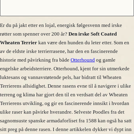
Er du på jakt etter en lojal, energisk følgesvenn med irske
røtter som spenner over 200 år?
Den irske Soft Coated
Wheaten Terrier
kan være den hunden du leter etter. Som en
av de eldste irske terrierrasene, har den en fascinerende
historie med påvirkning fra både
Otterhound
og gamle
engelske arbeidsterriere. Otterhound, kjent for sin utmerkede
luktesans og vannavstøtende pels, har bidratt til Wheaten
Terrierens allsidighet. Denne rasens evne til å navigere i ulike
terreng og klima har gjort den til en verdsatt del av Wheaten
Terrierens utvikling, og gir en fascinerende innsikt i hvordan
ulike raser kan påvirke hverandre. Selveste Poodles fra det
sagnomsuste spanske armadaforliset fra 1588 kan også ha satt
sitt preg på denne rasen. I denne artikkelen dykker vi dypt inn