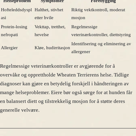
Helseproblem
Symptomer
Forebygging
Hofteleddsdyspl
Halthet, stivhet
Riktig vektkontroll, moderat
asi
etter hvile
mosjon
Protein-losing
Vekttap, tretthet,
Regelmessige
nefropati
hevelse
veterinærkontroller, diettstyring
Identifisering og eliminering av
Allergier
Kløe, hudirritasjon
allergener
Regelmessige veterinærkontroller er avgjørende for å
overvåke og opprettholde Wheaten Terrierens helse. Tidlige
diagnoser kan gjøre en betydelig forskjell i håndteringen av
mange helseproblemer. Eiere bør også sørge for at hunden får
en balansert diett og tilstrekkelig mosjon for å støtte deres
generelle velvære.