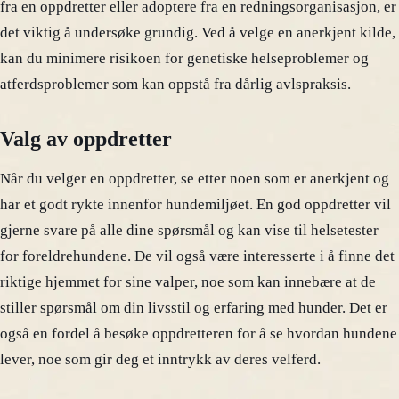
fra en oppdretter eller adoptere fra en redningsorganisasjon, er
det viktig å undersøke grundig. Ved å velge en anerkjent kilde,
kan du minimere risikoen for genetiske helseproblemer og
atferdsproblemer som kan oppstå fra dårlig avlspraksis.
Valg av oppdretter
Når du velger en oppdretter, se etter noen som er anerkjent og
har et godt rykte innenfor hundemiljøet. En god oppdretter vil
gjerne svare på alle dine spørsmål og kan vise til helsetester
for foreldrehundene. De vil også være interesserte i å finne det
riktige hjemmet for sine valper, noe som kan innebære at de
stiller spørsmål om din livsstil og erfaring med hunder. Det er
også en fordel å besøke oppdretteren for å se hvordan hundene
lever, noe som gir deg et inntrykk av deres velferd.