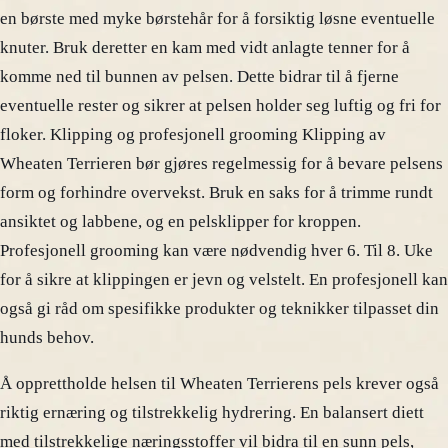
en børste med myke børstehår for å forsiktig løsne eventuelle
knuter. Bruk deretter en kam med vidt anlagte tenner for å
komme ned til bunnen av pelsen. Dette bidrar til å fjerne
eventuelle rester og sikrer at pelsen holder seg luftig og fri for
floker. Klipping og profesjonell grooming Klipping av
Wheaten Terrieren bør gjøres regelmessig for å bevare pelsens
form og forhindre overvekst. Bruk en saks for å trimme rundt
ansiktet og labbene, og en pelsklipper for kroppen.
Profesjonell grooming kan være nødvendig hver 6. Til 8. Uke
for å sikre at klippingen er jevn og velstelt. En profesjonell kan
også gi råd om spesifikke produkter og teknikker tilpasset din
hunds behov.
Å opprettholde helsen til Wheaten Terrierens pels krever også
riktig ernæring og tilstrekkelig hydrering. En balansert diett
med tilstrekkelige næringsstoffer vil bidra til en sunn pels,