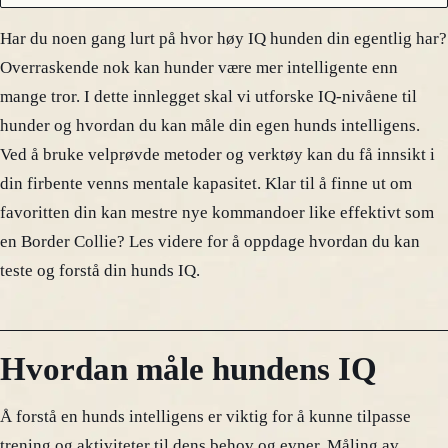
Har du noen gang lurt på hvor høy IQ hunden din egentlig har?
Overraskende nok kan hunder være mer intelligente enn
mange tror. I dette innlegget skal vi utforske IQ-nivåene til
hunder og hvordan du kan måle din egen hunds intelligens.
Ved å bruke velprøvde metoder og verktøy kan du få innsikt i
din firbente venns mentale kapasitet. Klar til å finne ut om
favoritten din kan mestre nye kommandoer like effektivt som
en Border Collie? Les videre for å oppdage hvordan du kan
teste og forstå din hunds IQ.
Hvordan måle hundens IQ
Å forstå en hunds intelligens er viktig for å kunne tilpasse
trening og aktiviteter til dens behov og evner. Måling av