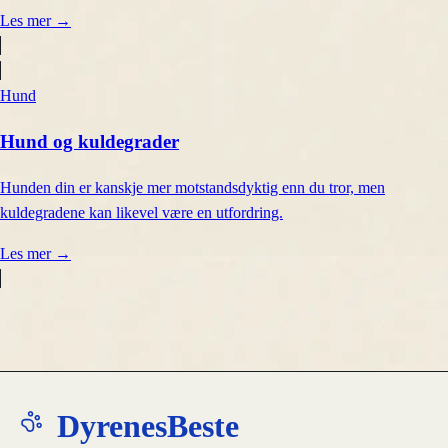
Les mer
→
Hund
Hund og kuldegrader
Hunden din er kanskje mer motstandsdyktig enn du tror, men
kuldegradene kan likevel være en utfordring.
Les mer
→
DyrenesBeste