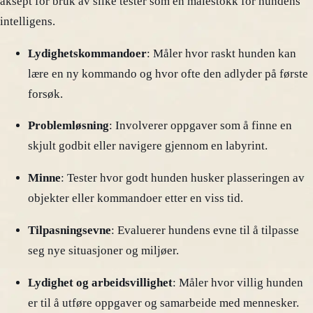
aksept for bruk av slike tester som en målestokk for hundens
intelligens.
Lydighetskommandoer
: Måler hvor raskt hunden kan
lære en ny kommando og hvor ofte den adlyder på første
forsøk.
Problemløsning
: Involverer oppgaver som å finne en
skjult godbit eller navigere gjennom en labyrint.
Minne
: Tester hvor godt hunden husker plasseringen av
objekter eller kommandoer etter en viss tid.
Tilpasningsevne
: Evaluerer hundens evne til å tilpasse
seg nye situasjoner og miljøer.
Lydighet og arbeidsvillighet
: Måler hvor villig hunden
er til å utføre oppgaver og samarbeide med mennesker.