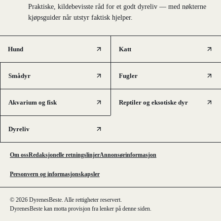
Praktiske, kildebevisste råd for et godt dyreliv — med nøkterne
kjøpsguider når utstyr faktisk hjelper.
Hund
Katt
Smådyr
Fugler
Akvarium og fisk
Reptiler og eksotiske dyr
Dyreliv
Om oss
Redaksjonelle retningslinjer
Annonsørinformasjon
Personvern og informasjonskapsler
© 2026 DyrenesBeste. Alle rettigheter reservert.
DyrenesBeste kan motta provisjon fra lenker på denne siden.