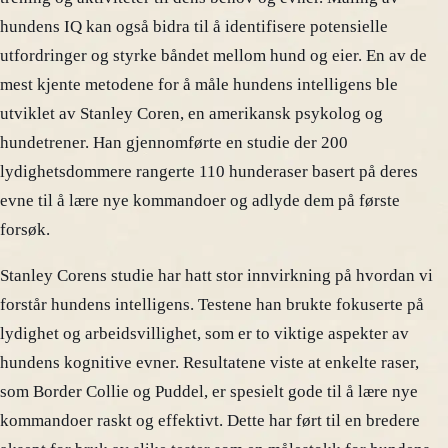
hundens IQ kan også bidra til å identifisere potensielle
utfordringer og styrke båndet mellom hund og eier. En av de
mest kjente metodene for å måle hundens intelligens ble
utviklet av Stanley Coren, en amerikansk psykolog og
hundetrener. Han gjennomførte en studie der 200
lydighetsdommere rangerte 110 hunderaser basert på deres
evne til å lære nye kommandoer og adlyde dem på første
forsøk.
Stanley Corens studie har hatt stor innvirkning på hvordan vi
forstår hundens intelligens. Testene han brukte fokuserte på
lydighet og arbeidsvillighet, som er to viktige aspekter av
hundens kognitive evner. Resultatene viste at enkelte raser,
som Border Collie og Puddel, er spesielt gode til å lære nye
kommandoer raskt og effektivt. Dette har ført til en bredere