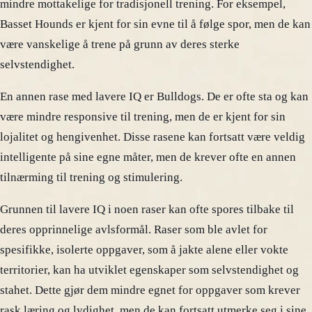
mindre mottakelige for tradisjonell trening. For eksempel,
Basset Hounds er kjent for sin evne til å følge spor, men de kan
være vanskelige å trene på grunn av deres sterke
selvstendighet.
En annen rase med lavere IQ er Bulldogs. De er ofte sta og kan
være mindre responsive til trening, men de er kjent for sin
lojalitet og hengivenhet. Disse rasene kan fortsatt være veldig
intelligente på sine egne måter, men de krever ofte en annen
tilnærming til trening og stimulering.
Grunnen til lavere IQ i noen raser kan ofte spores tilbake til
deres opprinnelige avlsformål. Raser som ble avlet for
spesifikke, isolerte oppgaver, som å jakte alene eller vokte
territorier, kan ha utviklet egenskaper som selvstendighet og
stahet. Dette gjør dem mindre egnet for oppgaver som krever
rask læring og lydighet, men de kan fortsatt utmerke seg i sine