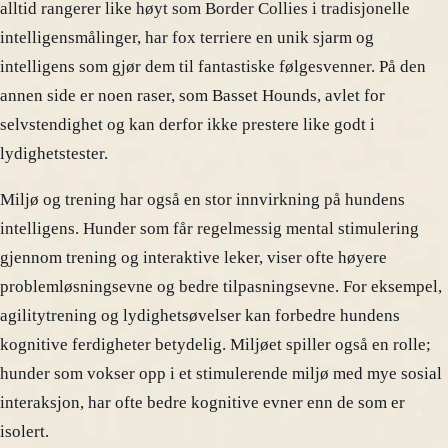
alltid rangerer like høyt som Border Collies i tradisjonelle
intelligensmålinger, har fox terriere en unik sjarm og
intelligens som gjør dem til fantastiske følgesvenner. På den
annen side er noen raser, som Basset Hounds, avlet for
selvstendighet og kan derfor ikke prestere like godt i
lydighetstester.
Miljø og trening har også en stor innvirkning på hundens
intelligens. Hunder som får regelmessig mental stimulering
gjennom trening og interaktive leker, viser ofte høyere
problemløsningsevne og bedre tilpasningsevne. For eksempel,
agilitytrening og lydighetsøvelser kan forbedre hundens
kognitive ferdigheter betydelig. Miljøet spiller også en rolle;
hunder som vokser opp i et stimulerende miljø med mye sosial
interaksjon, har ofte bedre kognitive evner enn de som er
isolert.