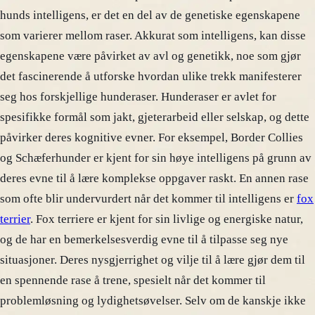
hunds intelligens, er det en del av de genetiske egenskapene
som varierer mellom raser. Akkurat som intelligens, kan disse
egenskapene være påvirket av avl og genetikk, noe som gjør
det fascinerende å utforske hvordan ulike trekk manifesterer
seg hos forskjellige hunderaser. Hunderaser er avlet for
spesifikke formål som jakt, gjeterarbeid eller selskap, og dette
påvirker deres kognitive evner. For eksempel, Border Collies
og Schæferhunder er kjent for sin høye intelligens på grunn av
deres evne til å lære komplekse oppgaver raskt. En annen rase
som ofte blir undervurdert når det kommer til intelligens er
fox
terrier
. Fox terriere er kjent for sin livlige og energiske natur,
og de har en bemerkelsesverdig evne til å tilpasse seg nye
situasjoner. Deres nysgjerrighet og vilje til å lære gjør dem til
en spennende rase å trene, spesielt når det kommer til
problemløsning og lydighetsøvelser. Selv om de kanskje ikke