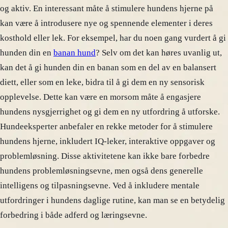
og aktiv. En interessant måte å stimulere hundens hjerne på
kan være å introdusere nye og spennende elementer i deres
kosthold eller lek. For eksempel, har du noen gang vurdert å gi
hunden din en
banan hund
? Selv om det kan høres uvanlig ut,
kan det å gi hunden din en banan som en del av en balansert
diett, eller som en leke, bidra til å gi dem en ny sensorisk
opplevelse. Dette kan være en morsom måte å engasjere
hundens nysgjerrighet og gi dem en ny utfordring å utforske.
Hundeeksperter anbefaler en rekke metoder for å stimulere
hundens hjerne, inkludert IQ-leker, interaktive oppgaver og
problemløsning. Disse aktivitetene kan ikke bare forbedre
hundens problemløsningsevne, men også dens generelle
intelligens og tilpasningsevne. Ved å inkludere mentale
utfordringer i hundens daglige rutine, kan man se en betydelig
forbedring i både adferd og læringsevne.