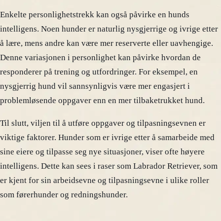
Enkelte personlighetstrekk kan også påvirke en hunds
intelligens. Noen hunder er naturlig nysgjerrige og ivrige etter
å lære, mens andre kan være mer reserverte eller uavhengige.
Denne variasjonen i personlighet kan påvirke hvordan de
responderer på trening og utfordringer. For eksempel, en
nysgjerrig hund vil sannsynligvis være mer engasjert i
problemløsende oppgaver enn en mer tilbaketrukket hund.
Til slutt, viljen til å utføre oppgaver og tilpasningsevnen er
viktige faktorer. Hunder som er ivrige etter å samarbeide med
sine eiere og tilpasse seg nye situasjoner, viser ofte høyere
intelligens. Dette kan sees i raser som Labrador Retriever, som
er kjent for sin arbeidsevne og tilpasningsevne i ulike roller
som førerhunder og redningshunder.