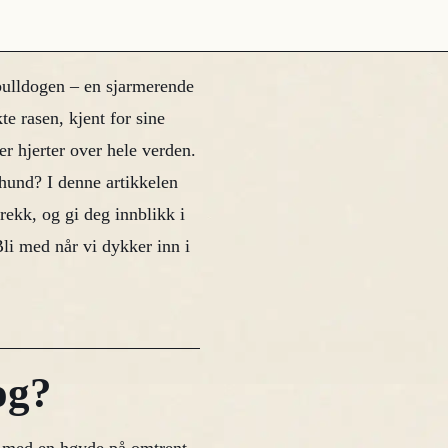
bulldogen – en sjarmerende
e rasen, kjent for sine
er hjerter over hele verden.
hund? I denne artikkelen
trekk, og gi deg innblikk i
li med når vi dykker inn i
og?