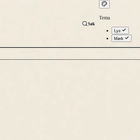
Tema
Søk
Lys
Mørk