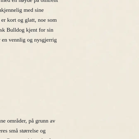
 med en høyde på omtrent
nkjennelig med sine
er kort og glatt, noe som
nsk Bulldog kjent for sin
r en vennlig og nysgjerrig
bane områder, på grunn av
Deres små størrelse og