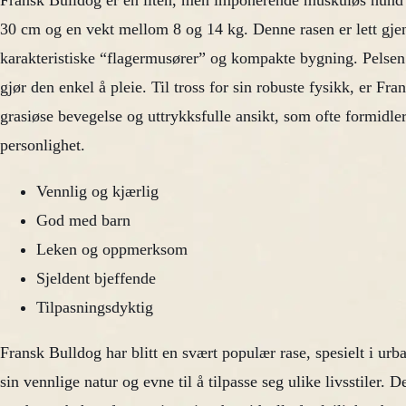
Fransk Bulldog er en liten, men imponerende muskuløs hund
30 cm og en vekt mellom 8 og 14 kg. Denne rasen er lett gje
karakteristiske “flagermusører” og kompakte bygning. Pelsen 
gjør den enkel å pleie. Til tross for sin robuste fysikk, er Fra
grasiøse bevegelse og uttrykksfulle ansikt, som ofte formidle
personlighet.
Vennlig og kjærlig
God med barn
Leken og oppmerksom
Sjeldent bjeffende
Tilpasningsdyktig
Fransk Bulldog har blitt en svært populær rase, spesielt i ur
sin vennlige natur og evne til å tilpasse seg ulike livsstiler. 