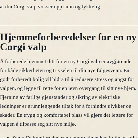
at din Corgi valp vokser opp sunn og lykkelig.
Hjemmeforberedelser for en ny
Corgi valp
Å forberede hjemmet ditt for en ny Corgi valp er avgjørende
for både sikkerheten og trivselen til din nye følgesvenn. En
godt forberedt bolig vil bidra til å redusere stress og angst for
valpen, og legge til rette for en jevn overgang til sitt nye hjem.
Fjerning av farlige gjenstander og sikring av elektriske
ledninger er grunnleggende tiltak for å forhindre ulykker og
skader. En trygg og komfortabel plass vil gjøre det lettere for
valpen å tilpasse seg sitt nye miljø.
Seng: En komfortabel seng hvor valpen kan hvile og føle