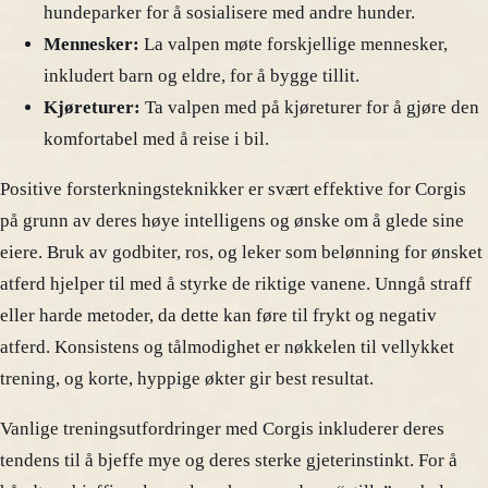
hundeparker for å sosialisere med andre hunder.
Mennesker:
La valpen møte forskjellige mennesker,
inkludert barn og eldre, for å bygge tillit.
Kjøreturer:
Ta valpen med på kjøreturer for å gjøre den
komfortabel med å reise i bil.
Positive forsterkningsteknikker er svært effektive for Corgis
på grunn av deres høye intelligens og ønske om å glede sine
eiere. Bruk av godbiter, ros, og leker som belønning for ønsket
atferd hjelper til med å styrke de riktige vanene. Unngå straff
eller harde metoder, da dette kan føre til frykt og negativ
atferd. Konsistens og tålmodighet er nøkkelen til vellykket
trening, og korte, hyppige økter gir best resultat.
Vanlige treningsutfordringer med Corgis inkluderer deres
tendens til å bjeffe mye og deres sterke gjeterinstinkt. For å