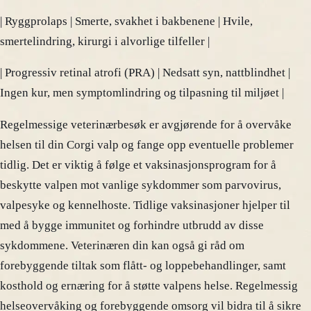
| Ryggprolaps | Smerte, svakhet i bakbenene | Hvile,
smertelindring, kirurgi i alvorlige tilfeller |
| Progressiv retinal atrofi (PRA) | Nedsatt syn, nattblindhet |
Ingen kur, men symptomlindring og tilpasning til miljøet |
Regelmessige veterinærbesøk er avgjørende for å overvåke
helsen til din Corgi valp og fange opp eventuelle problemer
tidlig. Det er viktig å følge et vaksinasjonsprogram for å
beskytte valpen mot vanlige sykdommer som parvovirus,
valpesyke og kennelhoste. Tidlige vaksinasjoner hjelper til
med å bygge immunitet og forhindre utbrudd av disse
sykdommene. Veterinæren din kan også gi råd om
forebyggende tiltak som flått- og loppebehandlinger, samt
kosthold og ernæring for å støtte valpens helse. Regelmessig
helseovervåking og forebyggende omsorg vil bidra til å sikre