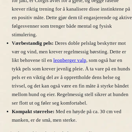
for jakt, er Corgis avlet for å gjete, og begge rasene
krever riktig trening for å kanalisere disse instinktene på
en positiv måte. Dette gjør dem til engasjerende og aktive
følgesvenner som trenger både mental og fysisk
stimulering.
Værbestandig pels:
Deres doble pelslag beskytter mot
vær og vind, men krever regelmessig børsting. Dette er
likt behovene til en
leonberger valp
, som også har en
tykk pels som krever jevnlig pleie. Å ta vare på en hunds
pels er en viktig del av å opprettholde dens helse og
trivsel, og det kan også være en fin måte å styrke båndet
mellom hund og eier. Regelmessig stell sikrer at hunden
ser flott ut og føler seg komfortabel.
Kompakt størrelse:
Med en høyde på ca. 30 cm ved
manken, er de små, men sterke.