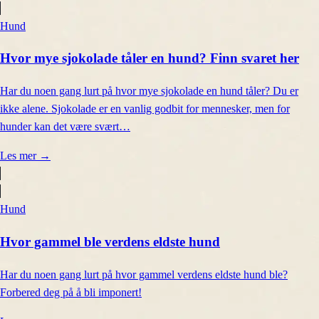
Hund
Hvor mye sjokolade tåler en hund? Finn svaret her
Har du noen gang lurt på hvor mye sjokolade en hund tåler? Du er
ikke alene. Sjokolade er en vanlig godbit for mennesker, men for
hunder kan det være svært…
Les mer
→
Hund
Hvor gammel ble verdens eldste hund
Har du noen gang lurt på hvor gammel verdens eldste hund ble?
Forbered deg på å bli imponert!