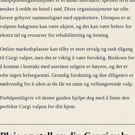
Adopsjonsorganisasjoner er et annet alternativ, spesielt hvis du
ønsker å redde en hund i nød. Disse organisasjonene tar ofte
lavere gebyrer sammenlignet med oppdrettere. Ulempen er at
valpens bakgrunn kan være ukjent, og det kan være behov for
ekstra tid og ressurser for rehabilitering og trening.
Online markedsplasser kan tilby et stort utvalg og rask tilgang
til Corgi valper, men det er viktig å være forsiktig. Risikoen for
å komme i kontakt med useriøse selgere er høyere, og det er
ofte ingen helsegaranti. Grundig forskning og due diligence er
nødvendig for å sikre at du får en sunn og velfungerende valp.
Forhåpentligvis vil denne guiden hjelpe deg med å finne den
perfekte Corgi valpen for ditt hjem.