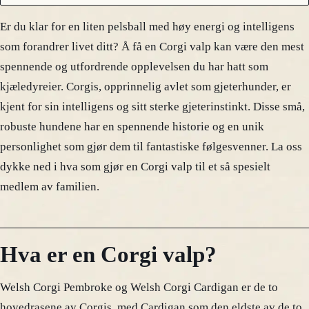
Er du klar for en liten pelsball med høy energi og intelligens
som forandrer livet ditt? Å få en Corgi valp kan være den mest
spennende og utfordrende opplevelsen du har hatt som
kjæledyreier. Corgis, opprinnelig avlet som gjeterhunder, er
kjent for sin intelligens og sitt sterke gjeterinstinkt. Disse små,
robuste hundene har en spennende historie og en unik
personlighet som gjør dem til fantastiske følgesvenner. La oss
dykke ned i hva som gjør en Corgi valp til et så spesielt
medlem av familien.
Hva er en Corgi valp?
Welsh Corgi Pembroke og Welsh Corgi Cardigan er de to
hovedrasene av Corgis, med Cardigan som den eldste av de to.