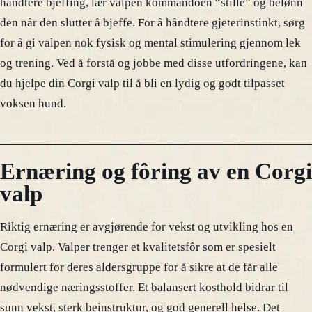
håndtere bjeffing, lær valpen kommandoen “stille” og belønn
den når den slutter å bjeffe. For å håndtere gjeterinstinkt, sørg
for å gi valpen nok fysisk og mental stimulering gjennom lek
og trening. Ved å forstå og jobbe med disse utfordringene, kan
du hjelpe din Corgi valp til å bli en lydig og godt tilpasset
voksen hund.
Ernæring og fôring av en Corgi
valp
Riktig ernæring er avgjørende for vekst og utvikling hos en
Corgi valp. Valper trenger et kvalitetsfôr som er spesielt
formulert for deres aldersgruppe for å sikre at de får alle
nødvendige næringsstoffer. Et balansert kosthold bidrar til
sunn vekst, sterk beinstruktur, og god generell helse. Det