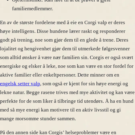
familiemedlemmer.
En av de største fordelene med å eie en Corgi valp er deres
høye intelligens. Disse hundene lærer raskt og responderer
godt på trening, noe som gjør dem til en glede å trene. Deres
lojalitet og hengivenhet gjør dem til utmerkede følgesvenner
som alltid ønsker å være nær familien sin. Corgis er også svært
energiske og elsker å leke, noe som kan være en stor fordel for
aktive familier eller enkeltpersoner. Dette minner om en
engelsk setter valp
, som også er kjent for sin høye energi og
lekne natur. Begge rasene trives med mye aktivitet og kan være
perfekte for de som liker å tilbringe tid utendørs. Å ha en hund
med så mye energi kan motivere til en aktiv livsstil og gi
mange morsomme stunder sammen.
På den annen side kan Corgis’ helseproblemer være en