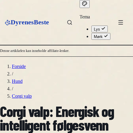
Tema
DyrenesBeste
Lys
Mørk
Denne artikkelen kan inneholde affiliate-lenker.
Forside
/
Hund
/
Corgi valp
Corgi valp: Energisk og
intelligent følgesvenn