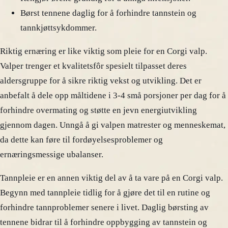
Børst tennene daglig for å forhindre tannstein og
tannkjøttsykdommer.
Riktig ernæring er like viktig som pleie for en Corgi valp.
Valper trenger et kvalitetsfôr spesielt tilpasset deres
aldersgruppe for å sikre riktig vekst og utvikling. Det er
anbefalt å dele opp måltidene i 3-4 små porsjoner per dag for å
forhindre overmating og støtte en jevn energiutvikling
gjennom dagen. Unngå å gi valpen matrester og menneskemat,
da dette kan føre til fordøyelsesproblemer og
ernæringsmessige ubalanser.
Tannpleie er en annen viktig del av å ta vare på en Corgi valp.
Begynn med tannpleie tidlig for å gjøre det til en rutine og
forhindre tannproblemer senere i livet. Daglig børsting av
tennene bidrar til å forhindre oppbygging av tannstein og