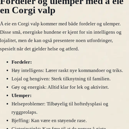
Fordeler og ulemper med å eie
en Corgi valp
Å eie en Corgi valp kommer med både fordeler og ulemper.
Disse små, energiske hundene er kjent for sin intelligens og
lojalitet, men de kan også presentere noen utfordringer,
spesielt når det gjelder helse og atferd.
Fordeler:
Høy intelligens: Lærer raskt nye kommandoer og triks.
Lojal og hengiven: Sterk tilknytning til familien.
Gøy og energisk: Alltid klar for lek og aktivitet.
Ulemper:
Helseproblemer: Tilbøyelig til hoftedysplasi og
ryggprolaps.
Bjeffing: Kan være en støyende rase.
Gjeterinstinkt: Kan føre til at de prøver å gjete