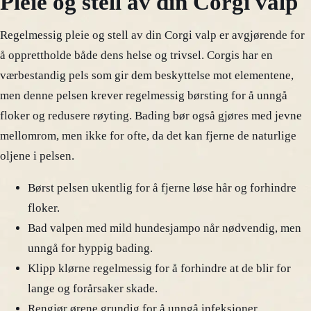
Pleie og stell av din Corgi valp
Regelmessig pleie og stell av din Corgi valp er avgjørende for
å opprettholde både dens helse og trivsel. Corgis har en
værbestandig pels som gir dem beskyttelse mot elementene,
men denne pelsen krever regelmessig børsting for å unngå
floker og redusere røyting. Bading bør også gjøres med jevne
mellomrom, men ikke for ofte, da det kan fjerne de naturlige
oljene i pelsen.
Børst pelsen ukentlig for å fjerne løse hår og forhindre
floker.
Bad valpen med mild hundesjampo når nødvendig, men
unngå for hyppig bading.
Klipp klørne regelmessig for å forhindre at de blir for
lange og forårsaker skade.
Rengjør ørene grundig for å unngå infeksjoner.