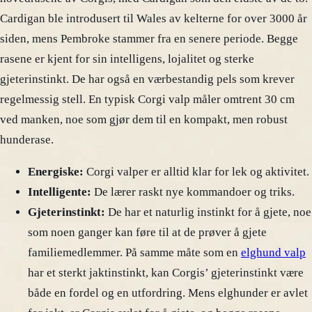
Cardigan ble introdusert til Wales av kelterne for over 3000 år
siden, mens Pembroke stammer fra en senere periode. Begge
rasene er kjent for sin intelligens, lojalitet og sterke
gjeterinstinkt. De har også en værbestandig pels som krever
regelmessig stell. En typisk Corgi valp måler omtrent 30 cm
ved manken, noe som gjør dem til en kompakt, men robust
hunderase.
Energiske:
Corgi valper er alltid klar for lek og aktivitet.
Intelligente:
De lærer raskt nye kommandoer og triks.
Gjeterinstinkt:
De har et naturlig instinkt for å gjete, noe
som noen ganger kan føre til at de prøver å gjete
familiemedlemmer. På samme måte som en
elghund valp
har et sterkt jaktinstinkt, kan Corgis’ gjeterinstinkt være
både en fordel og en utfordring. Mens elghunder er avlet