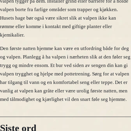
valpen tygger på dem. Installér grind eller barriere for å holde
valpen borte fra farlige områder som trapper og kjøkken.
Husets hage bør også være sikret slik at valpen ikke kan
rømme eller komme i kontakt med giftige planter eller
kjemikalier.
Den første natten hjemme kan være en utfordring både for deg
og valpen. Planlegg å ha valpen i nærheten slik at den føler seg
trygg og mindre ensom. Et bur ved siden av sengen din kan gi
valpen trygghet og hjelpe med pottetrening. Sørg for at valpen
har tilgang til vann og en komfortabel seng eller teppe. Det er
vanlig at valpen kan gråte eller være urolig første natten, men
med tålmodighet og kjærlighet vil den snart føle seg hjemme.
Siste ord