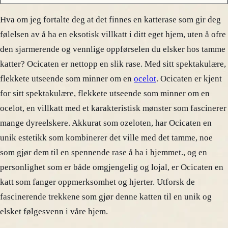
Hva om jeg fortalte deg at det finnes en katterase som gir deg
følelsen av å ha en eksotisk villkatt i ditt eget hjem, uten å ofre
den sjarmerende og vennlige oppførselen du elsker hos tamme
katter? Ocicaten er nettopp en slik rase. Med sitt spektakulære,
flekkete utseende som minner om en
ocelot
. Ocicaten er kjent
for sitt spektakulære, flekkete utseende som minner om en
ocelot, en villkatt med et karakteristisk mønster som fascinerer
mange dyreelskere. Akkurat som ozeloten, har Ocicaten en
unik estetikk som kombinerer det ville med det tamme, noe
som gjør dem til en spennende rase å ha i hjemmet., og en
personlighet som er både omgjengelig og lojal, er Ocicaten en
katt som fanger oppmerksomhet og hjerter. Utforsk de
fascinerende trekkene som gjør denne katten til en unik og
elsket følgesvenn i våre hjem.