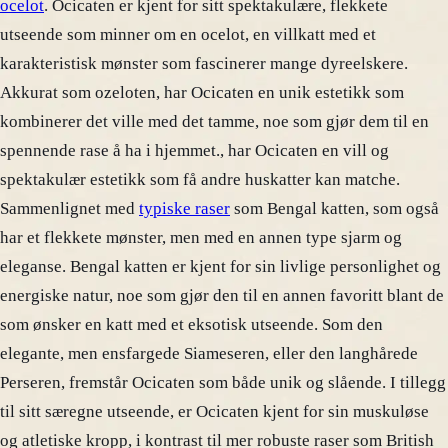
ocelot
. Ocicaten er kjent for sitt spektakulære, flekkete
utseende som minner om en ocelot, en villkatt med et
karakteristisk mønster som fascinerer mange dyreelskere.
Akkurat som ozeloten, har Ocicaten en unik estetikk som
kombinerer det ville med det tamme, noe som gjør dem til en
spennende rase å ha i hjemmet., har Ocicaten en vill og
spektakulær estetikk som få andre huskatter kan matche.
Sammenlignet med
typiske raser
som Bengal katten, som også
har et flekkete mønster, men med en annen type sjarm og
eleganse. Bengal katten er kjent for sin livlige personlighet og
energiske natur, noe som gjør den til en annen favoritt blant de
som ønsker en katt med et eksotisk utseende. Som den
elegante, men ensfargede Siameseren, eller den langhårede
Perseren, fremstår Ocicaten som både unik og slående. I tillegg
til sitt særegne utseende, er Ocicaten kjent for sin muskuløse
og atletiske kropp, i kontrast til mer robuste raser som British