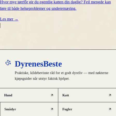
Hvor mye tørrfôr gir du egentlig katten din daglig? Feil mengde kan
føre til både helseproblemer og underernæring.
Les mer
→
DyrenesBeste
Praktiske, kildebevisste råd for et godt dyreliv — med nøkterne
kjøpsguider når utstyr faktisk hjelper.
Hund
Katt
Smådyr
Fugler