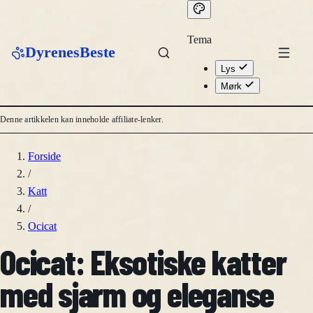
Tema
DyrenesBeste
Lys
Mørk
Denne artikkelen kan inneholde affiliate-lenker.
Forside
/
Katt
/
Ocicat
Ocicat: Eksotiske katter
med sjarm og eleganse