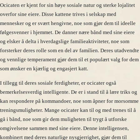
Ocicaten er kjent for sin høye sosiale natur og sterke lojalitet
overfor sine eiere. Disse kattene trives i selskap med
mennesker og er svært hengivne, noe som gjør dem til ideelle
følgesvenner i hjemmet. De danner nære bånd med sine eiere
og elsker å delta i hverdagslige familieaktiviteter, noe som
forsterker deres rolle som en del av familien. Deres utadvendte
og vennlige temperament gjør dem til et populært valg for dem
som ønsker en kjærlig og engasjert katt.
I tillegg til deres sosiale ferdigheter, er ocicater også
bemerkelsesverdig intelligente. De er i stand til å lære triks og
kan respondere på kommandoer, noe som åpner for morsomme
treningsmuligheter. Mange ocicater kan til og med trenes til å
gå i bånd, noe som gir dem muligheten til trygt å utforske
omgivelsene sammen med sine eiere. Denne intelligensen,
kombinert med deres naturlige nysgjerrighet, gjør dem til