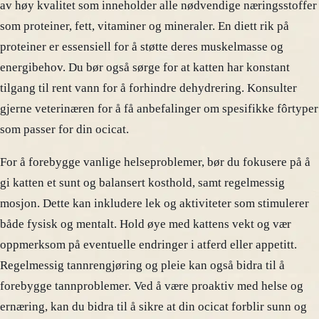
av høy kvalitet som inneholder alle nødvendige næringsstoffer
som proteiner, fett, vitaminer og mineraler. En diett rik på
proteiner er essensiell for å støtte deres muskelmasse og
energibehov. Du bør også sørge for at katten har konstant
tilgang til rent vann for å forhindre dehydrering. Konsulter
gjerne veterinæren for å få anbefalinger om spesifikke fôrtyper
som passer for din ocicat.
For å forebygge vanlige helseproblemer, bør du fokusere på å
gi katten et sunt og balansert kosthold, samt regelmessig
mosjon. Dette kan inkludere lek og aktiviteter som stimulerer
både fysisk og mentalt. Hold øye med kattens vekt og vær
oppmerksom på eventuelle endringer i atferd eller appetitt.
Regelmessig tannrengjøring og pleie kan også bidra til å
forebygge tannproblemer. Ved å være proaktiv med helse og
ernæring, kan du bidra til å sikre at din ocicat forblir sunn og