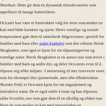
Shorthair. Dette gir dem en dynamisk tilstedeværelse som
appellerer til mange katteelskere.
Ocicater kan være et foretrukket valg for eiere som ønsker en
katt med både karakter og sjarm. Deres vennlige og sosiale
temperament gjør dem til utmerkede følgesvenner, spesielt for
familier med barn eller
andre kjæledyr
som den robuste Norsk
Skogkatten, som også er kjent for sin tilpasningsevne og
vennlige natur. Norsk Skogkatten er en annen rase som trives i
familier med barn og andre dyr, og deler Ocicatens evne til å
tilpasse seg ulike miljøer.. I motsetning til mer reserverte raser,
som for eksempel den sjarmerende, men ofte tilbaketrukne
Skotske Fold, er Ocicaten kjent for sitt engasjement og
interaktive natur. De er også enkle å trene og kan tilpasses
ulike livsstiler, noe som gjør dem til en allsidig og elsket rase
blant de som ønsker en katt med personlighet og