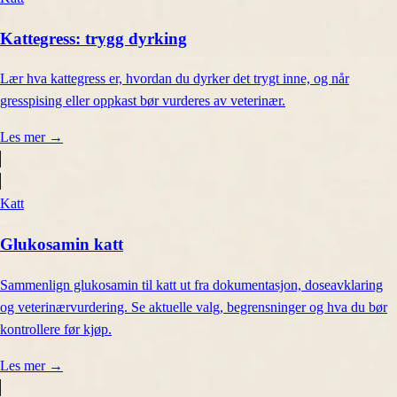
Kattegress: trygg dyrking
Lær hva kattegress er, hvordan du dyrker det trygt inne, og når
gresspising eller oppkast bør vurderes av veterinær.
Les mer
→
Katt
Glukosamin katt
Sammenlign glukosamin til katt ut fra dokumentasjon, doseavklaring
og veterinærvurdering. Se aktuelle valg, begrensninger og hva du bør
kontrollere før kjøp.
Les mer
→