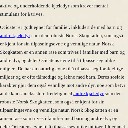
aktive og underholdende kjæledyr som krever mental
stimulans for å trives.
Ocicater er godt egnet for familier, inkludert de med barn og
andre kjæledyr
som den robuste Norsk Skogkatten, som også
er kjent for sin tilpasningsevne og vennlige natur. Norsk
Skogkatten er en annen rase som trives i familier med barn og
andre dyr, og deler Ocicatens evne til å tilpasse seg ulike
miljøer.. De har en naturlig evne til å tilpasse seg forskjellige
miljøer og er ofte tålmodige og lekne med barn. Deres sosiale
karakter gjør dem også vennlige mot andre dyr, noe som betyr
at de kan sameksistere fredelig med
andre kjæledyr
som den
robuste Norsk Skogkatten, som også er kjent for sin
tilpasningsevne og vennlige natur. Norsk Skogkatten er en
annen rase som trives i familier med barn og andre dyr, og
deler Ocicatens evne til å tilpasse seg ulike miljøer. I hjemmet.