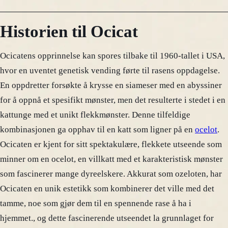
Historien til Ocicat
Ocicatens opprinnelse kan spores tilbake til 1960-tallet i USA,
hvor en uventet genetisk vending førte til rasens oppdagelse.
En oppdretter forsøkte å krysse en siameser med en abyssiner
for å oppnå et spesifikt mønster, men det resulterte i stedet i en
kattunge med et unikt flekkmønster. Denne tilfeldige
kombinasjonen ga opphav til en katt som ligner på en
ocelot
.
Ocicaten er kjent for sitt spektakulære, flekkete utseende som
minner om en ocelot, en villkatt med et karakteristisk mønster
som fascinerer mange dyreelskere. Akkurat som ozeloten, har
Ocicaten en unik estetikk som kombinerer det ville med det
tamme, noe som gjør dem til en spennende rase å ha i
hjemmet., og dette fascinerende utseendet la grunnlaget for