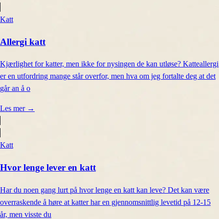
Katt
Allergi katt
Kjærlighet for katter, men ikke for nysingen de kan utløse? Katteallergi
er en utfordring mange står overfor, men hva om jeg fortalte deg at det
går an å o
Les mer
→
Katt
Hvor lenge lever en katt
Har du noen gang lurt på hvor lenge en katt kan leve? Det kan være
overraskende å høre at katter har en gjennomsnittlig levetid på 12-15
år, men visste du