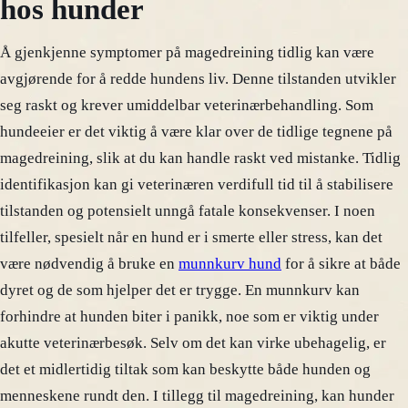
hos hunder
Å gjenkjenne symptomer på magedreining tidlig kan være
avgjørende for å redde hundens liv. Denne tilstanden utvikler
seg raskt og krever umiddelbar veterinærbehandling. Som
hundeeier er det viktig å være klar over de tidlige tegnene på
magedreining, slik at du kan handle raskt ved mistanke. Tidlig
identifikasjon kan gi veterinæren verdifull tid til å stabilisere
tilstanden og potensielt unngå fatale konsekvenser. I noen
tilfeller, spesielt når en hund er i smerte eller stress, kan det
være nødvendig å bruke en
munnkurv hund
for å sikre at både
dyret og de som hjelper det er trygge. En munnkurv kan
forhindre at hunden biter i panikk, noe som er viktig under
akutte veterinærbesøk. Selv om det kan virke ubehagelig, er
det et midlertidig tiltak som kan beskytte både hunden og
menneskene rundt den. I tillegg til magedreining, kan hunder