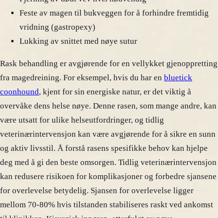
Feste av magen til bukveggen for å forhindre fremtidig
vridning (gastropexy)
Lukking av snittet med nøye sutur
Rask behandling er avgjørende for en vellykket gjenoppretting
fra magedreining. For eksempel, hvis du har en
bluetick
coonhound
, kjent for sin energiske natur, er det viktig å
overvåke dens helse nøye. Denne rasen, som mange andre, kan
være utsatt for ulike helseutfordringer, og tidlig
veterinærintervensjon kan være avgjørende for å sikre en sunn
og aktiv livsstil. Å forstå rasens spesifikke behov kan hjelpe
deg med å gi den beste omsorgen. Tidlig veterinærintervensjon
kan redusere risikoen for komplikasjoner og forbedre sjansene
for overlevelse betydelig. Sjansen for overlevelse ligger
mellom 70-80% hvis tilstanden stabiliseres raskt ved ankomst