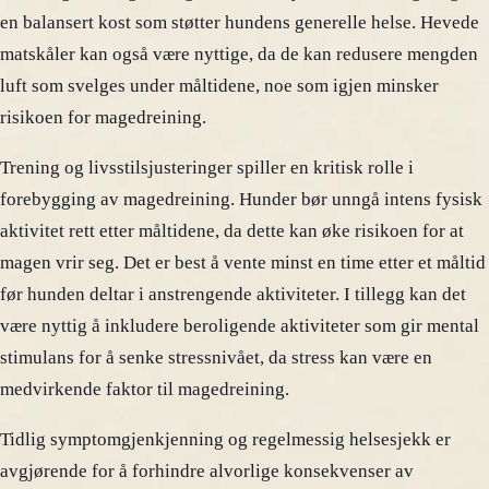
en balansert kost som støtter hundens generelle helse. Hevede
matskåler kan også være nyttige, da de kan redusere mengden
luft som svelges under måltidene, noe som igjen minsker
risikoen for magedreining.
Trening og livsstilsjusteringer spiller en kritisk rolle i
forebygging av magedreining. Hunder bør unngå intens fysisk
aktivitet rett etter måltidene, da dette kan øke risikoen for at
magen vrir seg. Det er best å vente minst en time etter et måltid
før hunden deltar i anstrengende aktiviteter. I tillegg kan det
være nyttig å inkludere beroligende aktiviteter som gir mental
stimulans for å senke stressnivået, da stress kan være en
medvirkende faktor til magedreining.
Tidlig symptomgjenkjenning og regelmessig helsesjekk er
avgjørende for å forhindre alvorlige konsekvenser av