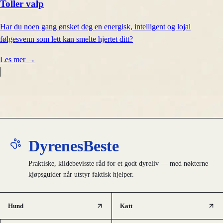
Toller valp
Har du noen gang ønsket deg en energisk, intelligent og lojal
følgesvenn som lett kan smelte hjertet ditt?
Les mer
→
DyrenesBeste
Praktiske, kildebevisste råd for et godt dyreliv — med nøkterne
kjøpsguider når utstyr faktisk hjelper.
Hund
Katt