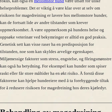
fokus, kan også en
mellomstor hund
være utsatt for ulike
helseproblemer. Det er viktig å være klar over at selv om
risikoen for magedreining er lavere hos mellomstore hunder,
kan de fortsatt lide av andre tilstander som krever
oppmerksomhet. Å være oppmerksom på hundens helse og
oppsøke veterinær ved bekymringer er alltid en god praksis.
Genetisk sett kan visse raser ha en predisposisjon for
tilstanden, noe som kan skyldes arvelige egenskaper.
Miljømessige faktorer som stress, engstelse, og fôringsmønstre
kan også ha betydning. For eksempel kan hunder som spiser
raskt eller får store måltider ha en økt risiko. Å forstå disse
faktorene kan hjelpe hundeeiere med å ta forebyggende tiltak
for å redusere risikoen for magedreining hos deres kjæledyr.