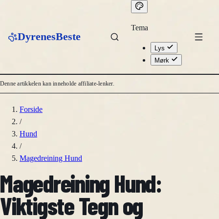
Tema
DyrenesBeste
Lys
Mørk
Denne artikkelen kan inneholde affiliate-lenker.
Forside
/
Hund
/
Magedreining Hund
Magedreining Hund:
Viktigste Tegn og