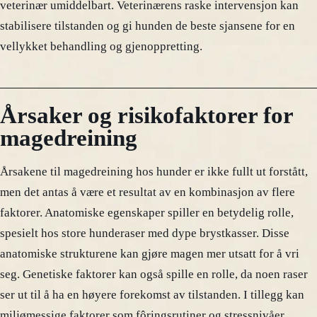
veterinær umiddelbart. Veterinærens raske intervensjon kan
stabilisere tilstanden og gi hunden de beste sjansene for en
vellykket behandling og gjenoppretting.
Årsaker og risikofaktorer for
magedreining
Årsakene til magedreining hos hunder er ikke fullt ut forstått,
men det antas å være et resultat av en kombinasjon av flere
faktorer. Anatomiske egenskaper spiller en betydelig rolle,
spesielt hos store hunderaser med dype brystkasser. Disse
anatomiske strukturene kan gjøre magen mer utsatt for å vri
seg. Genetiske faktorer kan også spille en rolle, da noen raser
ser ut til å ha en høyere forekomst av tilstanden. I tillegg kan
miljømessige faktorer som fôringsrutiner og stressnivåer