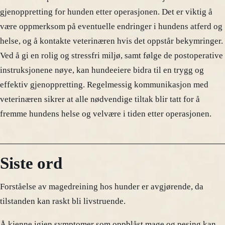
gjenoppretting for hunden etter operasjonen. Det er viktig å
være oppmerksom på eventuelle endringer i hundens atferd og
helse, og å kontakte veterinæren hvis det oppstår bekymringer.
Ved å gi en rolig og stressfri miljø, samt følge de postoperative
instruksjonene nøye, kan hundeeiere bidra til en trygg og
effektiv gjenoppretting. Regelmessig kommunikasjon med
veterinæren sikrer at alle nødvendige tiltak blir tatt for å
fremme hundens helse og velvære i tiden etter operasjonen.
Siste ord
Forståelse av magedreining hos hunder er avgjørende, da
tilstanden kan raskt bli livstruende.
Å kjenne igjen symptomer som oppblåst mage og pesing kan