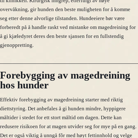
til klinikken. Kirurgisk inngrep, etterfulgt av nøye
overvåkning, gir hunden den beste muligheten for å komme
seg etter denne alvorlige tilstanden. Hundeeiere bør være
forberedt på å handle raskt ved mistanke om magedreining for
å gi kjæledyret deres den beste sjansen for en fullstendig
gjenoppretting.
Forebygging av magedreining
hos hunder
Effektiv forebygging av magedreining starter med riktig
diettstyring. Det anbefales å gi hunden mindre, hyppigere
måltider i stedet for ett stort måltid om dagen. Dette kan
redusere risikoen for at magen utvider seg for mye på en gang.
Det er også viktig å unngå fôr med høyt fettinnhold og velge