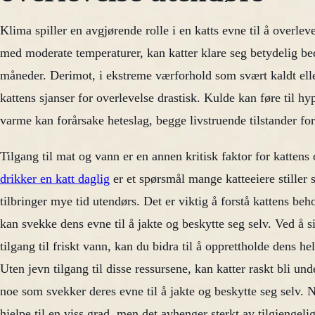
Klima spiller en avgjørende rolle i en katts evne til å overlev
med moderate temperaturer, kan katter klare seg betydelig bedr
måneder. Derimot, i ekstreme værforhold som svært kaldt ell
kattens sjanser for overlevelse drastisk. Kulde kan føre til 
varme kan forårsake heteslag, begge livstruende tilstander for
Tilgang til mat og vann er en annen kritisk faktor for kattens
drikker en katt daglig
er et spørsmål mange katteeiere stiller s
tilbringer mye tid utendørs. Det er viktig å forstå kattens be
kan svekke dens evne til å jakte og beskytte seg selv. Ved å sik
tilgang til friskt vann, kan du bidra til å opprettholde dens h
Uten jevn tilgang til disse ressursene, kan katter raskt bli un
noe som svekker deres evne til å jakte og beskytte seg selv. N
hjelpe til en viss grad, men det avhenger sterkt av tilgjengel