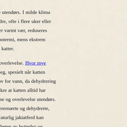
e utendørs. I milde klima
e, ofte i flere uker eller
er varmt vær, reduseres
hypotermi, mens ekstrem
 katter.
 overlevelse.
Hvor mye
eg, spesielt når katten
hov for vann, da dehydrering
re at katten alltid har
else og overlevelse utendørs.
derernærte og dehydrerte,
aturlig jaktatferd kan
igheten av byttedyr og