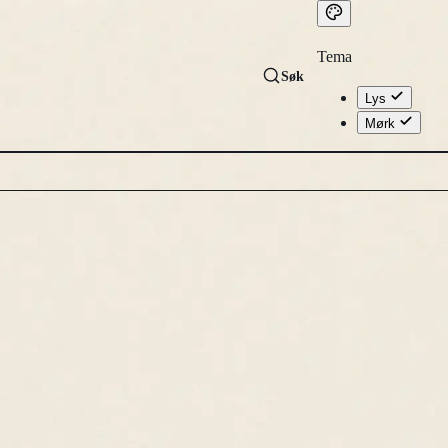
Tema
Søk
Lys
Mørk