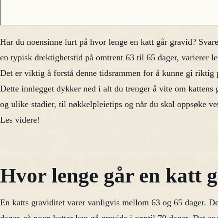
Har du noensinne lurt på hvor lenge en katt går gravid? Svar
en typisk drektighetstid på omtrent 63 til 65 dager, varierer leng
Det er viktig å forstå denne tidsrammen for å kunne gi riktig p
Dette innlegget dykker ned i alt du trenger å vite om kattens g
og ulike stadier, til nøkkelpleietips og når du skal oppsøke ve
Les videre!
Hvor lenge går en katt 
En katts graviditet varer vanligvis mellom 63 og 65 dager. De