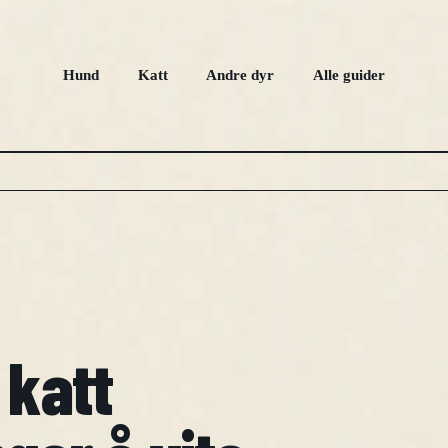
Hund
Katt
Andre dyr
Alle guider
 katt