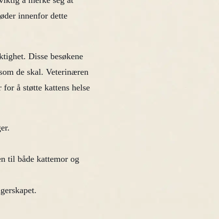
 viktig å merke seg at
føder innenfor dette
ktighet. Disse besøkene
g som de skal. Veterinæren
for å støtte kattens helse
er.
en til både kattemor og
gerskapet.