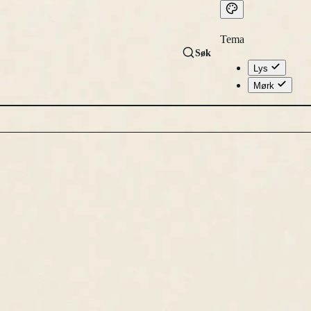
Tema
Søk
Lys
Mørk