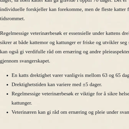
dager, så noen katter kan gå gravide i opptil 70 dager. Det er
individuelle forskjeller kan forekomme, men de fleste katter 
tidsrommet.
Regelmessige veterinærbesøk er essensielle under kattens dre
sikrer at både kattemor og kattunger er friske og utvikler se
kan også gi verdifulle råd om ernæring og andre pleieaspekter 
gjennom svangerskapet.
En katts drektighet varer vanligvis mellom 63 og 65 dag
Drektighetstiden kan variere med ±5 dager.
Regelmessige veterinærbesøk er viktige for å sikre hels
kattunger.
Veterinæren kan gi råd om ernæring og pleie under svan