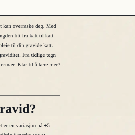
et kan overraske deg. Med
den litt fra katt til katt.
leie til din gravide katt.
raviditet. Fra tidlige tegn
terinær. Klar til å lære mer?
gravid?
t er en variasjon på ±5