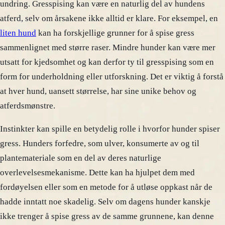
undring. Gresspising kan være en naturlig del av hundens
atferd, selv om årsakene ikke alltid er klare. For eksempel, en
liten hund
kan ha forskjellige grunner for å spise gress
sammenlignet med større raser. Mindre hunder kan være mer
utsatt for kjedsomhet og kan derfor ty til gresspising som en
form for underholdning eller utforskning. Det er viktig å forstå
at hver hund, uansett størrelse, har sine unike behov og
atferdsmønstre.
Instinkter kan spille en betydelig rolle i hvorfor hunder spiser
gress. Hunders forfedre, som ulver, konsumerte av og til
plantemateriale som en del av deres naturlige
overlevelsesmekanisme. Dette kan ha hjulpet dem med
fordøyelsen eller som en metode for å utløse oppkast når de
hadde inntatt noe skadelig. Selv om dagens hunder kanskje
ikke trenger å spise gress av de samme grunnene, kan denne