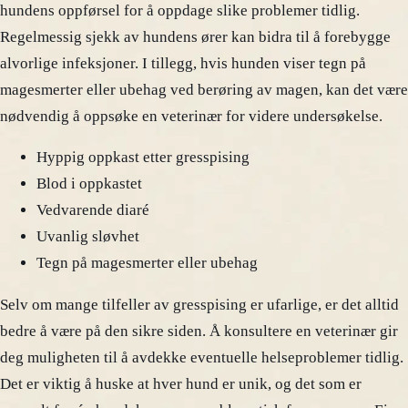
hundens oppførsel for å oppdage slike problemer tidlig.
Regelmessig sjekk av hundens ører kan bidra til å forebygge
alvorlige infeksjoner. I tillegg, hvis hunden viser tegn på
magesmerter eller ubehag ved berøring av magen, kan det være
nødvendig å oppsøke en veterinær for videre undersøkelse.
Hyppig oppkast etter gresspising
Blod i oppkastet
Vedvarende diaré
Uvanlig sløvhet
Tegn på magesmerter eller ubehag
Selv om mange tilfeller av gresspising er ufarlige, er det alltid
bedre å være på den sikre siden. Å konsultere en veterinær gir
deg muligheten til å avdekke eventuelle helseproblemer tidlig.
Det er viktig å huske at hver hund er unik, og det som er