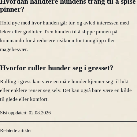
Hvordan håndtere hundens trang til å spise
pinner?
Hold øye med hvor hunden går tur, og avled interessen med
leker eller godbiter. Tren hunden til å slippe pinnen på
kommando for å redusere risikoen for tannglipp eller
magebesvær.
Hvorfor ruller hunder seg i gresset?
Rulling i gress kan være en måte hunder kjenner seg til lukt
eller enklere renser seg selv. Det kan også bare være en kilde
til glede eller komfort.
Sist oppdatert: 02.08.2026
Relaterte artikler