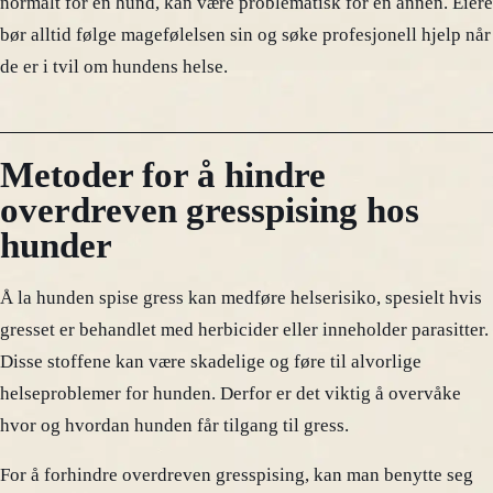
normalt for én hund, kan være problematisk for en annen. Eiere
bør alltid følge magefølelsen sin og søke profesjonell hjelp når
de er i tvil om hundens helse.
Metoder for å hindre
overdreven gresspising hos
hunder
Å la hunden spise gress kan medføre helserisiko, spesielt hvis
gresset er behandlet med herbicider eller inneholder parasitter.
Disse stoffene kan være skadelige og føre til alvorlige
helseproblemer for hunden. Derfor er det viktig å overvåke
hvor og hvordan hunden får tilgang til gress.
For å forhindre overdreven gresspising, kan man benytte seg