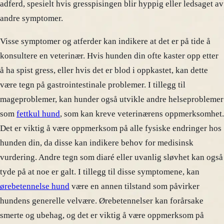
adferd, spesielt hvis gresspisingen blir hyppig eller ledsaget av
andre symptomer.
Visse symptomer og atferder kan indikere at det er på tide å
konsultere en veterinær. Hvis hunden din ofte kaster opp etter
å ha spist gress, eller hvis det er blod i oppkastet, kan dette
være tegn på gastrointestinale problemer. I tillegg til
mageproblemer, kan hunder også utvikle andre helseproblemer
som
fettkul hund
, som kan kreve veterinærens oppmerksomhet.
Det er viktig å være oppmerksom på alle fysiske endringer hos
hunden din, da disse kan indikere behov for medisinsk
vurdering. Andre tegn som diaré eller uvanlig sløvhet kan også
tyde på at noe er galt. I tillegg til disse symptomene, kan
ørebetennelse hund
være en annen tilstand som påvirker
hundens generelle velvære. Ørebetennelser kan forårsake
smerte og ubehag, og det er viktig å være oppmerksom på