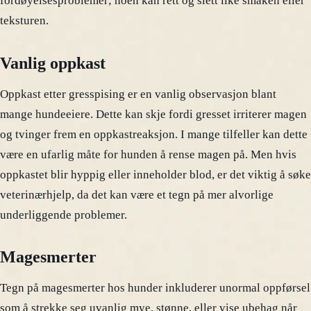
fordøyelsesproblemer; noen kan rett og slett like smaken eller
teksturen.
Vanlig oppkast
Oppkast etter gresspising er en vanlig observasjon blant
mange hundeeiere. Dette kan skje fordi gresset irriterer magen
og tvinger frem en oppkastreaksjon. I mange tilfeller kan dette
være en ufarlig måte for hunden å rense magen på. Men hvis
oppkastet blir hyppig eller inneholder blod, er det viktig å søke
veterinærhjelp, da det kan være et tegn på mer alvorlige
underliggende problemer.
Magesmerter
Tegn på magesmerter hos hunder inkluderer unormal oppførsel
som å strekke seg uvanlig mye, stønne, eller vise ubehag når