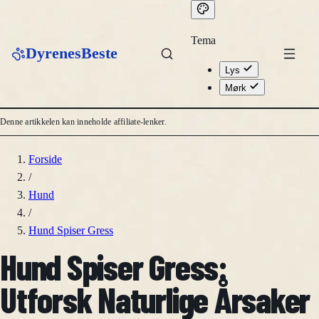
Tema
DyrenesBeste
Lys
Mørk
Denne artikkelen kan inneholde affiliate-lenker.
Forside
/
Hund
/
Hund Spiser Gress
Hund Spiser Gress:
Utforsk Naturlige Årsaker