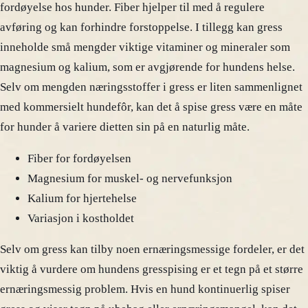
fordøyelse hos hunder. Fiber hjelper til med å regulere
avføring og kan forhindre forstoppelse. I tillegg kan gress
inneholde små mengder viktige vitaminer og mineraler som
magnesium og kalium, som er avgjørende for hundens helse.
Selv om mengden næringsstoffer i gress er liten sammenlignet
med kommersielt hundefôr, kan det å spise gress være en måte
for hunder å variere dietten sin på en naturlig måte.
Fiber for fordøyelsen
Magnesium for muskel- og nervefunksjon
Kalium for hjertehelse
Variasjon i kostholdet
Selv om gress kan tilby noen ernæringsmessige fordeler, er det
viktig å vurdere om hundens gresspising er et tegn på et større
ernæringsmessig problem. Hvis en hund kontinuerlig spiser