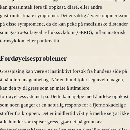
kan gressinntak føre til oppkast, diaré, eller andre
gastrointestinale symptomer. Det er viktig å være oppmerksom
på disse symptomene, da de kan peke på medisinske tilstander
som gastroøsofageal reflukssykdom (GERD), inflammatorisk
tarmsykdom eller pankreatitt.
Fordøyelsesproblemer
Gresspising kan være et instinktivt forsøk fra hundens side på
å håndtere mageubehag. Når en hund føler seg uvel i magen,
kan den ty til gress som en måte å stimulere
fordøyelsessystemet på. Dette kan hjelpe med å utløse oppkast,
som noen ganger er en naturlig respons for å fjerne skadelige
stoffer fra kroppen. Det er imidlertid viktig å merke seg at ikke
alle hunder som spiser gress, gjør det på grunn av