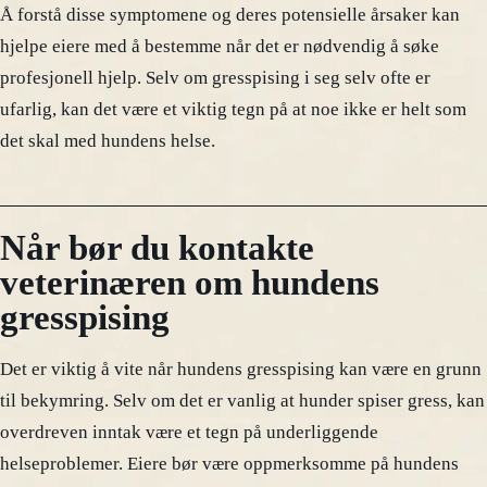
Å forstå disse symptomene og deres potensielle årsaker kan
hjelpe eiere med å bestemme når det er nødvendig å søke
profesjonell hjelp. Selv om gresspising i seg selv ofte er
ufarlig, kan det være et viktig tegn på at noe ikke er helt som
det skal med hundens helse.
Når bør du kontakte
veterinæren om hundens
gresspising
Det er viktig å vite når hundens gresspising kan være en grunn
til bekymring. Selv om det er vanlig at hunder spiser gress, kan
overdreven inntak være et tegn på underliggende
helseproblemer. Eiere bør være oppmerksomme på hundens