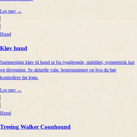
Les mer
→
Hund
Kløv hund
Sammenlign kløv til hund ut fra rygglengde, stabilitet, symmetrisk last
og tilvenning. Se aktuelle valg, begrensninger og hva du bør
kontrollere før kjøp.
Les mer
→
Hund
Treeing Walker Coonhound