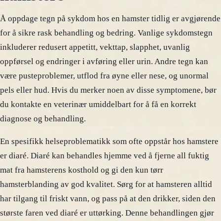
Å oppdage tegn på sykdom hos en hamster tidlig er avgjørende
for å sikre rask behandling og bedring. Vanlige sykdomstegn
inkluderer redusert appetitt, vekttap, slapphet, uvanlig
oppførsel og endringer i avføring eller urin. Andre tegn kan
være pusteproblemer, utflod fra øyne eller nese, og unormal
pels eller hud. Hvis du merker noen av disse symptomene, bør
du kontakte en veterinær umiddelbart for å få en korrekt
diagnose og behandling.
En spesifikk helseproblematikk som ofte oppstår hos hamstere
er diaré. Diaré kan behandles hjemme ved å fjerne all fuktig
mat fra hamsterens kosthold og gi den kun tørr
hamsterblanding av god kvalitet. Sørg for at hamsteren alltid
har tilgang til friskt vann, og pass på at den drikker, siden den
største faren ved diaré er uttørking. Denne behandlingen gjør