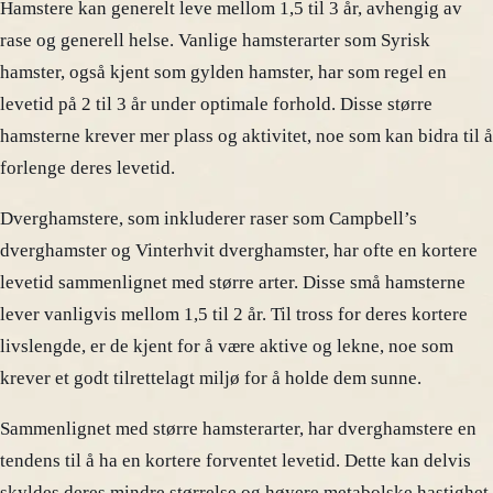
Hamstere kan generelt leve mellom 1,5 til 3 år, avhengig av
rase og generell helse. Vanlige hamsterarter som Syrisk
hamster, også kjent som gylden hamster, har som regel en
levetid på 2 til 3 år under optimale forhold. Disse større
hamsterne krever mer plass og aktivitet, noe som kan bidra til å
forlenge deres levetid.
Dverghamstere, som inkluderer raser som Campbell’s
dverghamster og Vinterhvit dverghamster, har ofte en kortere
levetid sammenlignet med større arter. Disse små hamsterne
lever vanligvis mellom 1,5 til 2 år. Til tross for deres kortere
livslengde, er de kjent for å være aktive og lekne, noe som
krever et godt tilrettelagt miljø for å holde dem sunne.
Sammenlignet med større hamsterarter, har dverghamstere en
tendens til å ha en kortere forventet levetid. Dette kan delvis
skyldes deres mindre størrelse og høyere metabolske hastighet.