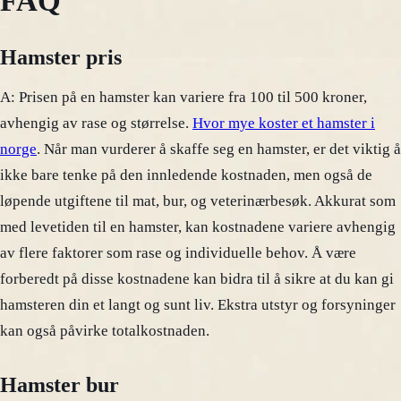
FAQ
Hamster pris
A: Prisen på en hamster kan variere fra 100 til 500 kroner,
avhengig av rase og størrelse.
Hvor mye koster et hamster i
norge
. Når man vurderer å skaffe seg en hamster, er det viktig å
ikke bare tenke på den innledende kostnaden, men også de
løpende utgiftene til mat, bur, og veterinærbesøk. Akkurat som
med levetiden til en hamster, kan kostnadene variere avhengig
av flere faktorer som rase og individuelle behov. Å være
forberedt på disse kostnadene kan bidra til å sikre at du kan gi
hamsteren din et langt og sunt liv. Ekstra utstyr og forsyninger
kan også påvirke totalkostnaden.
Hamster bur