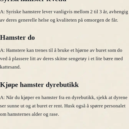
A: Syriske hamstere lever vanligvis mellom 2 til 3 år, avhengig
av deres generelle helse og kvaliteten på omsorgen de får.
Hamster do
A: Hamstere kan trenes til å bruke et hjørne av buret som do
ved å plassere litt av deres skitne sengetøy i et lite bære med
kattesand.
Kjøpe hamster dyrebutikk
A: Når du kjøper en hamster fra en dyrebutikk, sjekk at dyrene
ser sunne ut og at buret er rent. Husk også å spørre personalet
om hamsternes alder og rase.