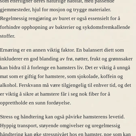
som etterligner deres naturlige habitat, med passende
gjemmesteder, hjul for mosjon og trygge materialer.
Regelmessig rengjøring av buret er også essensielt for å
forhindre opphopning av bakterier og sykdomsfremkallende
stoffer.
Ernæring er en annen viktig faktor. En balansert diett som
inkluderer en god blanding av frø, nøtter, frukt og grønnsaker
kan bidra til å forlenge en hamsters liv. Det er viktig å unngå
mat som er giftig for hamstere, som sjokolade, koffein og
alkohol. Ferskvann må være tilgjengelig til enhver tid, og det
er viktig å sikre at hamstere får i seg nok fiber for å
opprettholde en sunn fordøyelse.
Stress og håndtering kan også påvirke hamsterens levetid.
Hyppig transport, støyende omgivelser og uregelmessig
håndtering kan øke stressnivået hos en hamster, noe som kan