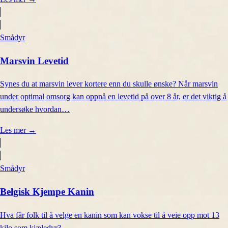
Smådyr
Marsvin Levetid
Synes du at marsvin lever kortere enn du skulle ønske? Når marsvin
under optimal omsorg kan oppnå en levetid på over 8 år, er det viktig å
undersøke hvordan…
Les mer
→
Smådyr
Belgisk Kjempe Kanin
Hva får folk til å velge en kanin som kan vokse til å veie opp mot 13
kilo som kjæledyr?