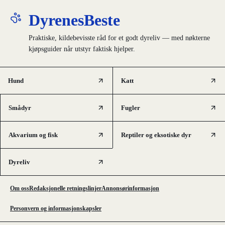
DyrenesBeste
Praktiske, kildebevisste råd for et godt dyreliv — med nøkterne
kjøpsguider når utstyr faktisk hjelper.
Hund
Katt
Smådyr
Fugler
Akvarium og fisk
Reptiler og eksotiske dyr
Dyreliv
Om oss
Redaksjonelle retningslinjer
Annonsørinformasjon
Personvern og informasjonskapsler