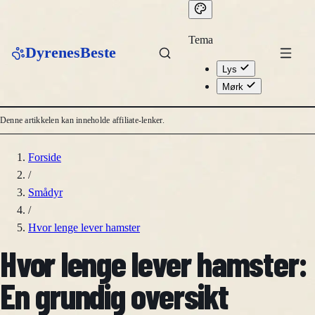
Tema
DyrenesBeste
Lys
Mørk
Denne artikkelen kan inneholde affiliate-lenker.
Forside
/
Smådyr
/
Hvor lenge lever hamster
Hvor lenge lever hamster:
En grundig oversikt