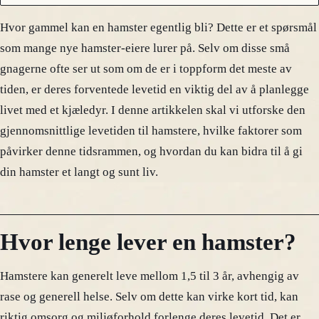
Hvor gammel kan en hamster egentlig bli? Dette er et spørsmål
som mange nye hamster-eiere lurer på. Selv om disse små
gnagerne ofte ser ut som om de er i toppform det meste av
tiden, er deres forventede levetid en viktig del av å planlegge
livet med et kjæledyr. I denne artikkelen skal vi utforske den
gjennomsnittlige levetiden til hamstere, hvilke faktorer som
påvirker denne tidsrammen, og hvordan du kan bidra til å gi
din hamster et langt og sunt liv.
Hvor lenge lever en hamster?
Hamstere kan generelt leve mellom 1,5 til 3 år, avhengig av
rase og generell helse. Selv om dette kan virke kort tid, kan
riktig omsorg og miljøforhold forlenge deres levetid. Det er