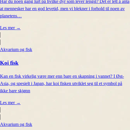
Har du noen gang lurt på hvilke dyr som lever lengst? Det er lett å anta
at mennesker har en god levetid, men vi blekner i forhold til noen av
planetens…
Les mer
→
Akvarium og fisk
Koi fisk
Kan en fisk virkelig være mer enn bare en skapning i vannet? I Øst-
Asia, og spesielt i Japan, har koi fisken utviklet seg til et symbol på
ikke bare skjønn
Les mer
→
Akvarium og fisk