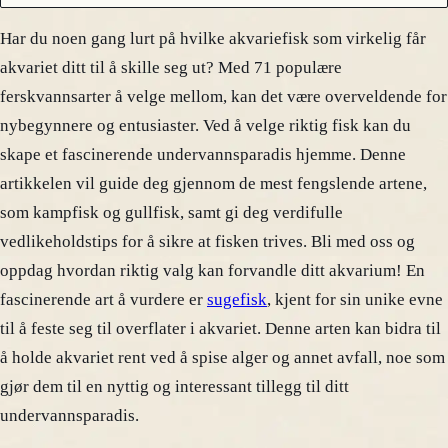
Har du noen gang lurt på hvilke akvariefisk som virkelig får
akvariet ditt til å skille seg ut? Med 71 populære
ferskvannsarter å velge mellom, kan det være overveldende for
nybegynnere og entusiaster. Ved å velge riktig fisk kan du
skape et fascinerende undervannsparadis hjemme. Denne
artikkelen vil guide deg gjennom de mest fengslende artene,
som kampfisk og gullfisk, samt gi deg verdifulle
vedlikeholdstips for å sikre at fisken trives. Bli med oss og
oppdag hvordan riktig valg kan forvandle ditt akvarium! En
fascinerende art å vurdere er
sugefisk
, kjent for sin unike evne
til å feste seg til overflater i akvariet. Denne arten kan bidra til
å holde akvariet rent ved å spise alger og annet avfall, noe som
gjør dem til en nyttig og interessant tillegg til ditt
undervannsparadis.