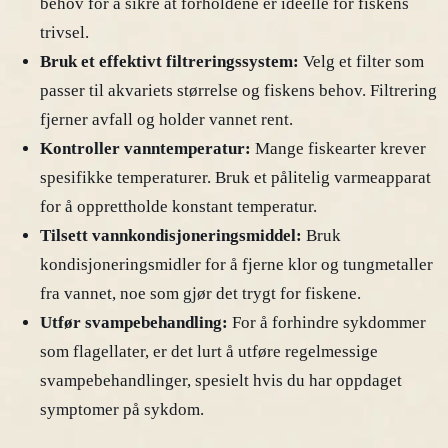
behov for å sikre at forholdene er ideelle for fiskens
trivsel.
Bruk et effektivt filtreringssystem:
Velg et filter som
passer til akvariets størrelse og fiskens behov. Filtrering
fjerner avfall og holder vannet rent.
Kontroller vanntemperatur:
Mange fiskearter krever
spesifikke temperaturer. Bruk et pålitelig varmeapparat
for å opprettholde konstant temperatur.
Tilsett vannkondisjoneringsmiddel:
Bruk
kondisjoneringsmidler for å fjerne klor og tungmetaller
fra vannet, noe som gjør det trygt for fiskene.
Utfør svampebehandling:
For å forhindre sykdommer
som flagellater, er det lurt å utføre regelmessige
svampebehandlinger, spesielt hvis du har oppdaget
symptomer på sykdom.