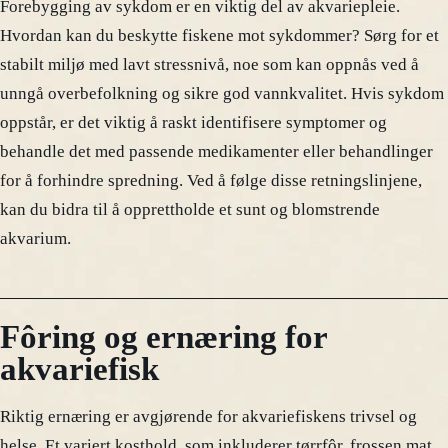
Forebygging av sykdom er en viktig del av akvariepleie.
Hvordan kan du beskytte fiskene mot sykdommer? Sørg for et
stabilt miljø med lavt stressnivå, noe som kan oppnås ved å
unngå overbefolkning og sikre god vannkvalitet. Hvis sykdom
oppstår, er det viktig å raskt identifisere symptomer og
behandle det med passende medikamenter eller behandlinger
for å forhindre spredning. Ved å følge disse retningslinjene,
kan du bidra til å opprettholde et sunt og blomstrende
akvarium.
Fôring og ernæring for
akvariefisk
Riktig ernæring er avgjørende for akvariefiskens trivsel og
helse. Et variert kosthold, som inkluderer tørrfôr, frossen mat,