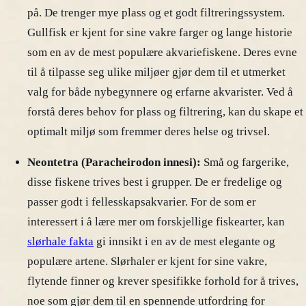
på. De trenger mye plass og et godt filtreringssystem.
Gullfisk er kjent for sine vakre farger og lange historie
som en av de mest populære akvariefiskene. Deres evne
til å tilpasse seg ulike miljøer gjør dem til et utmerket
valg for både nybegynnere og erfarne akvarister. Ved å
forstå deres behov for plass og filtrering, kan du skape et
optimalt miljø som fremmer deres helse og trivsel.
Neontetra (Paracheirodon innesi):
Små og fargerike,
disse fiskene trives best i grupper. De er fredelige og
passer godt i fellesskapsakvarier. For de som er
interessert i å lære mer om forskjellige fiskearter, kan
slørhale fakta
gi innsikt i en av de mest elegante og
populære artene. Slørhaler er kjent for sine vakre,
flytende finner og krever spesifikke forhold for å trives,
noe som gjør dem til en spennende utfordring for