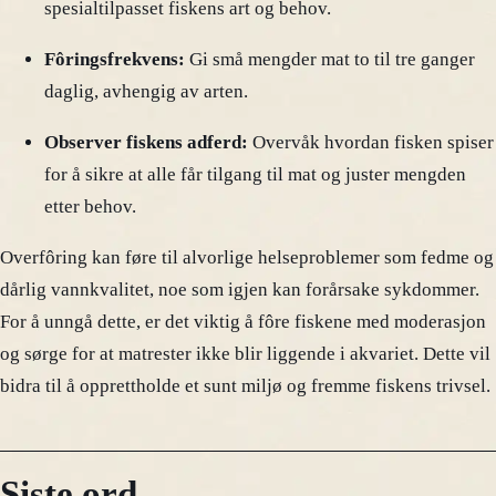
spesialtilpasset fiskens art og behov.
Fôringsfrekvens:
Gi små mengder mat to til tre ganger
daglig, avhengig av arten.
Observer fiskens adferd:
Overvåk hvordan fisken spiser
for å sikre at alle får tilgang til mat og juster mengden
etter behov.
Overfôring kan føre til alvorlige helseproblemer som fedme og
dårlig vannkvalitet, noe som igjen kan forårsake sykdommer.
For å unngå dette, er det viktig å fôre fiskene med moderasjon
og sørge for at matrester ikke blir liggende i akvariet. Dette vil
bidra til å opprettholde et sunt miljø og fremme fiskens trivsel.
Siste ord