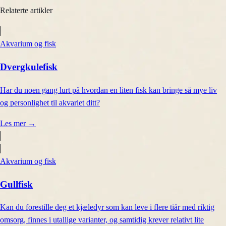
Relaterte artikler
Akvarium og fisk
Dvergkulefisk
Har du noen gang lurt på hvordan en liten fisk kan bringe så mye liv
og personlighet til akvariet ditt?
Les mer
→
Akvarium og fisk
Gullfisk
Kan du forestille deg et kjæledyr som kan leve i flere tiår med riktig
omsorg, finnes i utallige varianter, og samtidig krever relativt lite