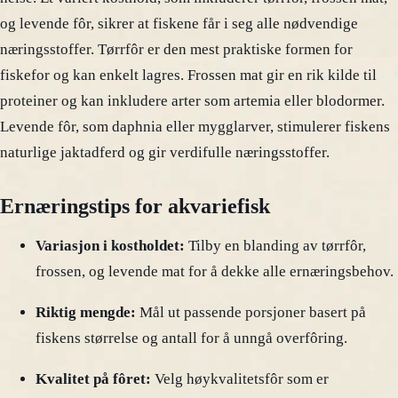
og levende fôr, sikrer at fiskene får i seg alle nødvendige
næringsstoffer. Tørrfôr er den mest praktiske formen for
fiskefor og kan enkelt lagres. Frossen mat gir en rik kilde til
proteiner og kan inkludere arter som artemia eller blodormer.
Levende fôr, som daphnia eller mygglarver, stimulerer fiskens
naturlige jaktadferd og gir verdifulle næringsstoffer.
Ernæringstips for akvariefisk
Variasjon i kostholdet:
Tilby en blanding av tørrfôr,
frossen, og levende mat for å dekke alle ernæringsbehov.
Riktig mengde:
Mål ut passende porsjoner basert på
fiskens størrelse og antall for å unngå overfôring.
Kvalitet på fôret:
Velg høykvalitetsfôr som er