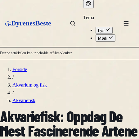
Tema
DyrenesBeste
Lys
Mørk
Denne artikkelen kan inneholde affiliate-lenker.
Forside
/
Akvarium og fisk
/
Akvariefisk
Akvariefisk: Oppdag De
Mest Fascinerende Artene